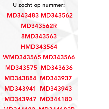
U zocht op nummer:
 MD343483 MD343562
MD343562R
8MD343563
HMD343564
WMD343565 MD343566
 MD343575  MD343636 
MD343884  MD343937 
MD343941  MD343943 
MD343947  MD344180 