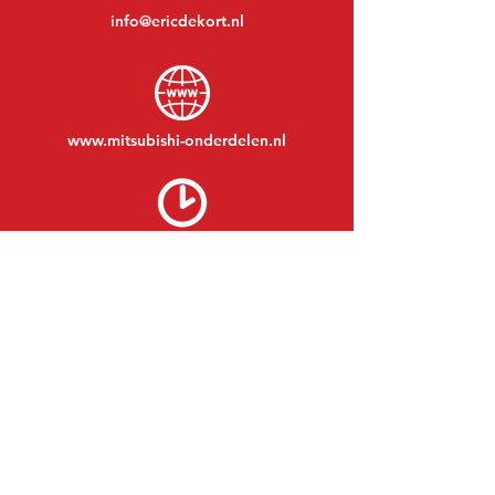
info@ericdekort.nl
www.mitsubishi-onderdelen.nl
Maandag t/m vrijdag:
08:30 tot 17:30
Maandagavond:
Op afspraak
Zaterdag:
09:00 tot 12:00
Zondag:
Gesloten