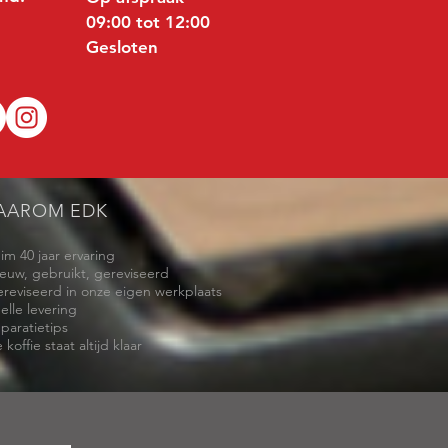
09:00 tot 12:00
Gesloten
AAROM EDK
uim 40 jaar ervaring
ieuw, gebruikt, gereviseerd
ereviseerd in onze eigen werkplaats
elle levering
eparatietips
 koffie staat altijd klaar