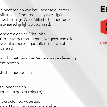
uikte onderdelen van het Japanse automerk
 Mitsubishi Onderdelen is gevestigd in
 de Efteling). Welk Mitsubishi onderdeel u
stwaarschijnlijk op voorraad.
e onderdelen van Mitsubishi
terreinwagens en bedrijfswagens. Van alle
jwel alle soorten gebruikte, nieuwe of
oorraad.
kocht met garantie. Verzending en levering
ontinenten.
bishi onderdelen?
bishi onderdelen
getest en gecontroleerd)
onderdelen op voorraad
 2.200 m2 magazijnoppervlakte