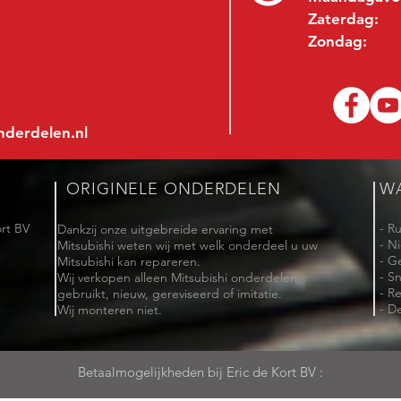
Zaterdag:
Zondag:
nderdelen.nl
ORIGINELE ONDERDELEN
W
rt BV
- R
Dankzij onze uitgebreide ervaring met
- N
Mitsubishi weten wij met welk onderdeel u uw
- G
Mitsubishi kan repareren.
- Sn
Wij verkopen alleen Mitsubishi onderdelen,
- R
gebruikt, nieuw, gereviseerd of imitatie.
- De
Wij monteren niet.
Betaalmogelijkheden bij Eric de Kort BV :