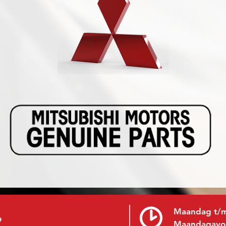
Maandag t/m
9
Maandagavo