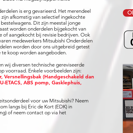
erdelen is erg gevarieerd. Het merendeel
O
zijn afkomstig van selectief ingekochte
bestelwagens. Dit zijn meestal jonge
aast worden onderdelen bijgekocht van
e of aangekocht bij revisie bedrijven. Ook
rvaren medewerkers Mitsubishi Onderdelen
rdelen worden door ons uitgebreid getest
e te koop worden aangeboden.
n wij diversen technische gereviseerde
op voorraad. Enkele voorbeelden zijn:
r
,
Versnellingsbak
(Handgeschakeld dan
U-ETACS
,
ABS pomp,
Gasklephuis
,
teitsonderdeel voor uw Mitsubishi? Neem
om langs bij Eric de Kort (EDK) in
ing) of neem contact op via het