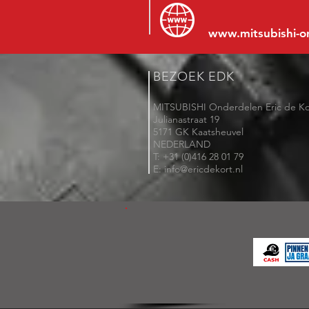
www.mitsubishi-o
BEZOEK EDK
MITSUBISHI Onderdelen Eric de Ko
Julianastraat 19
5171 GK Kaatsheuvel
NEDERLAND
T: +31 (0)416 28 01 79
E: info@ericdekort.nl