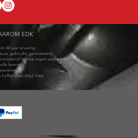
AAROM EDK
uim 40 jaar ervaring
ieuw, gebruikt, gereviseerd
ereviseerd in onze eigen werkplaats
elle levering
eparatietips
 koffie staat altijd klaar