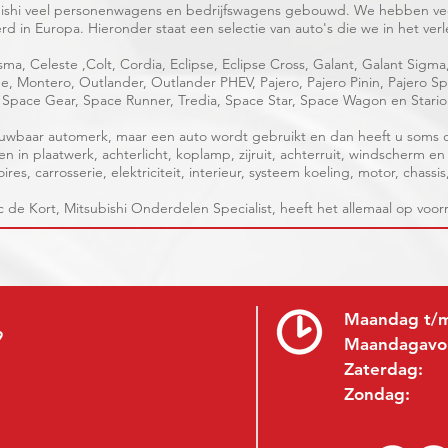
ubishi veel personenwagens en bedrijfswagens gebouwd. We hebben vee
d in Europa. Hieronder staat een selectie van auto's die we in het 
ma, Celeste ,Colt, Cordia, Eclipse, Eclipse Cross, Galant, Galant Sigma
age, Montero, Outlander, Outlander PHEV, Pajero, Pajero Pinin, Pajero 
Space Gear, Space Runner, Tredia, Space Star, Space Wagon en Stari
trouwbaar automerk, maar een auto wordt gebruikt en dan heeft u soms
 in plaatwerk, achterlicht, koplamp, zijruit, achterruit, windscherm 
res, carrosserie, elektriciteit, interieur, systeem koeling, motor, chassi
c de Kort, Mitsubishi Onderdelen Specialist, heeft het allemaal op voor
Maandag t/m
9
Maandagavo
Zaterdag:
Zondag: