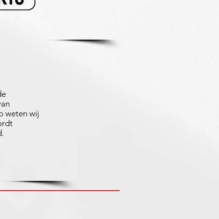
de
van
 weten wij
ordt
d.