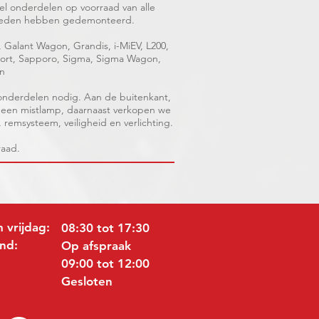
l onderdelen op voorraad van alle
verleden hebben gedemonteerd.
, Galant Wagon, Grandis, i-MiEV, L200,
Sport, Sapporo, Sigma, Sigma Wagon,
on
 onderdelen nodig. Aan de buitenkant,
en een mistlamp, daarnaast verkopen we
s, remsysteem, veiligheid en verlichting.
raad.
 vrijdag:
08:30 tot 17:30
nd:
Op afspraak
09:00 tot 12:00
Gesloten