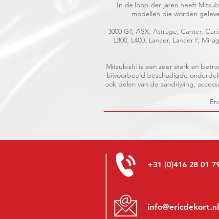
In de loop der jaren heeft Mits
modellen die worden gelever
3000 GT, ASX, Attrage, Canter, Caris
L300, L400. Lancer, Lancer F, Mir
Mitsubishi is een zeer sterk en be
bijvoorbeeld beschadigde onderdelen
ook delen van de aandrijving, accessoi
Eri
+31 (0)416 28 01 7
info@ericdekort.nl