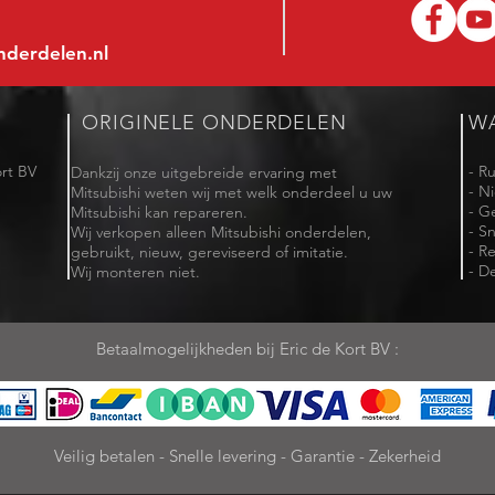
nderdelen.nl
ORIGINELE ONDERDELEN
W
rt BV
- R
Dankzij onze uitgebreide ervaring met
- N
Mitsubishi weten wij met welk onderdeel u uw
- G
Mitsubishi kan repareren.
- Sn
Wij verkopen alleen Mitsubishi onderdelen,
- R
gebruikt, nieuw, gereviseerd of imitatie.
- De
Wij monteren niet.
Betaalmogelijkheden bij Eric de Kort BV :
Veilig betalen - Snelle levering - Garantie - Zekerheid