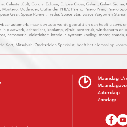
a, Celeste ,Colt, Cordia, Eclipse, Eclipse Cross, Galant, Galant Sigma,
ge, Montero, Outlander, Outlander PHEV, Pajero, Pajero Pinin, Pajero S
pace Gear, Space Runner, Tredia, Space Star, Space Wagon en Starion
ouwbaar automerk, maar een auto wordt gebruikt en dan heeft u soms o
n plaatwerk, achterlicht, koplamp, zijruit, achterruit, windscherm en
s, carrosserie, elektriciteit, interieur, systeem koeling, motor, chassis,
 de Kort, Mitsubishi Onderdelen Specialist, heeft het allemaal op voorr
Maandag t/m
9
Maandagavo
Zaterdag:
Zondag: