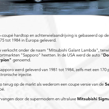
-coupé hardtop en achterwielaandrijving is gebaseerd op d
75 tot 1984 in Europa geleverd.
 verkocht onder de naam "Mitsubishi Galant Lambda", terwij
ortmarkten "Sapporo" heetten. In de USA werd de auto "
Do
rpion"
genoemd.
apporo werd geleverd van 1981 tot 1984, zelfs met een 170 p
ronische injectie.
o terug op de markt als wederom een coupe versie van de
5e
pé.
vervangen door de supermodern en ultraluxe
Mitsubishi Sigm