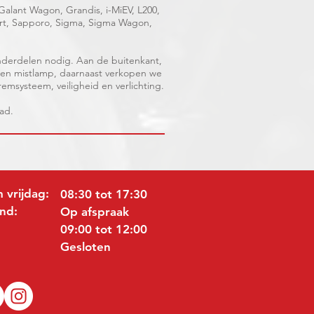
 Galant Wagon, Grandis, i-MiEV, L200,
port, Sapporo, Sigma, Sigma Wagon,
nderdelen nodig. Aan de buitenkant,
 een mistlamp, daarnaast verkopen we
 remsysteem, veiligheid en verlichting.
aad.
 vrijdag:
08:30 tot 17:30
nd:
Op afspraak
09:00 tot 12:00
Gesloten