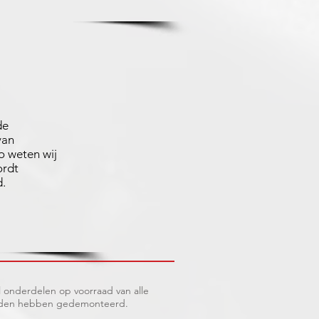
de
van
 weten wij
ordt
d.
 onderdelen op voorraad van alle
erleden hebben gedemonteerd.