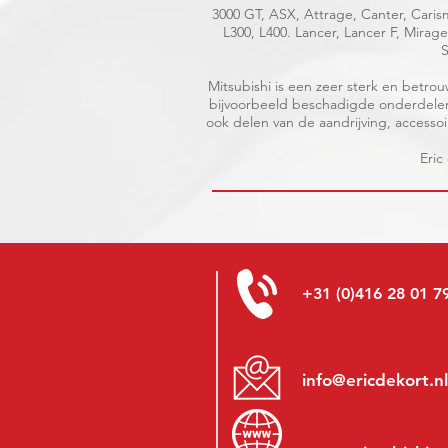
3000 GT, ASX, Attrage, Canter, Carism
L300, L400. Lancer, Lancer F, Mira
S
Mitsubishi is een zeer sterk en betr
bijvoorbeeld beschadigde onderdelen i
ook delen van de aandrijving, accessoire
Eric
+31 (0)416 28 01 7
info@ericdekort.nl