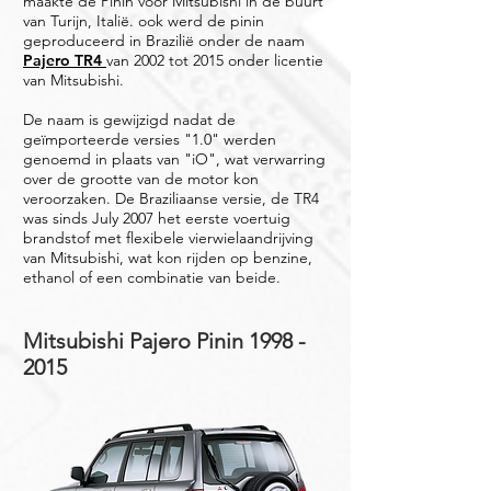
maakte de Pinin voor Mitsubishi in de buurt
van Turijn, Italië. ook werd de pinin
geproduceerd in Brazilië onder de naam
Pajero TR4
van 2002 tot 2015 onder licentie
van Mitsubishi.
De naam is gewijzigd nadat de
geïmporteerde versies "1.0" werden
genoemd in plaats van "iO", wat verwarring
over de grootte van de motor kon
veroorzaken. De Braziliaanse versie, de TR4
was sinds July 2007 het eerste voertuig
brandstof met flexibele vierwielaandrijving
van Mitsubishi, wat kon rijden op benzine,
ethanol of een combinatie van beide.
Mitsubishi Pajero Pinin
1998 -
2015