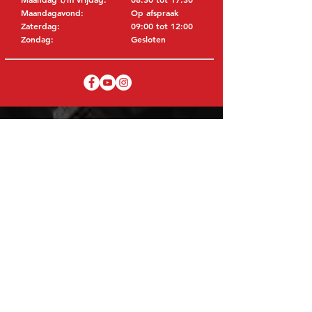
Maandagavond:
Op afspraak
Zaterdag:
09:00 tot 12:00
Zondag:
Gesloten
BEZOEK EDK
MITSUBISHI Onderdelen Eric de Kort BV
Julianastraat 19
5171 GK Kaatsheuvel
NEDERLAND
T: +31 (0)416 28 01 79
E: info@ericdekort.nl
ORIGINELE ONDERDELEN
Dankzij onze uitgebreide ervaring met