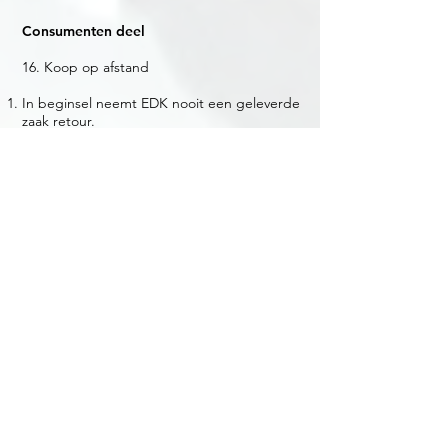
Consumenten deel
16. Koop op afstand
In beginsel neemt EDK nooit een geleverde
zaak retour.
Ingeval van een overeenkomst ex artikel
7:46a BW (Koop of Afstand) geldt dat
Consument gedurende 14 werkdagen na
de ontvangst van de geleverde zaak het
recht heeft de overeenkomst te ontbinden.
De kosten voor (retour) verzending komen
dan voor rekening van Consument.
Er is ingevolge dit artikel nooit geen recht
om te opteren op dit artikel omdat bij EDK
geen koop op afstand ontstaat. EDK moet
om de overeenkomst tot stand te laten
komen een "dienst" verlenen (d
emonteren
van het onderdeel van een gebruikt
voertuig), daardoor komt een
overeenkomst volgens ex artikel 7:46a BW
(Koop of Afstand) niet tot stand.
Indien EDK toestaat een artikel te
retourneren: Binnen 7 dagen na ontbinding