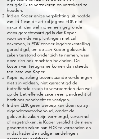
deugdelijk te verzekeren en verzekerd te
houden.
Indien Koper enige verplichting uit hoofde
van lid 1 van dit artikel jegens EDK niet
nakomt, dan wel indien een gegronde
vrees gerechtvaardigd is dat Koper
voornoemde verplichtingen niet zal
nakomen, is EDK zonder ingebrekestelling
gerechtigd, om de aan Koper geleverde
zaken terstond onder zich te nemen, waar
deze zich ook mochten bevinden. De
kosten van terugname komen dan steeds
ten laste van Koper.
Koper is, zolang bovenstaande vorderingen
niet zijn voldaan, niet gerechtigd de
betreffende zaken te vervreemden dan wel
op de betreffende zaken een pandrecht of
bezitloos pandrecht te vestigen.
Indien EDK geen beroep kan doen op zijn
eigendomsvoorbehoud, omdat de
geleverde zaken zijn vermengd, vervormd
of nagetrokken, is Koper verplicht de nieuw
gevormde zaken aan EDK te verpanden en
in dat kader de nodige handelingen
daartoe te verrichten.