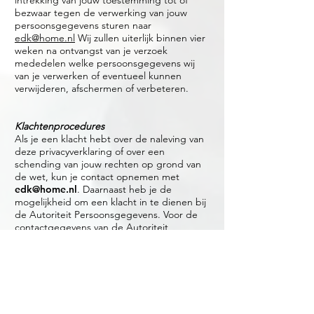
intrekking van jouw toestemming tot of
bezwaar tegen de verwerking van jouw
persoonsgegevens sturen naar
edk@home.nl
Wij zullen uiterlijk binnen vier
weken na ontvangst van je verzoek
mededelen welke persoonsgegevens wij
van je verwerken of eventueel kunnen
verwijderen, afschermen of verbeteren.
Klachtenprocedures
Als je een klacht hebt over de naleving van
deze privacyverklaring of over een
schending van jouw rechten op grond van
de wet, kun je contact opnemen met
edk@home.nl
. Daarnaast heb je de
mogelijkheid om een klacht in te dienen bij
de Autoriteit Persoonsgegevens. Voor de
contactgegevens van de Autoriteit
Persoonsgegevens verwijzen wij je naar hun
website:
https://www.autoriteitpersoonsgegevens.
nl/nl
.
Contactgegevens