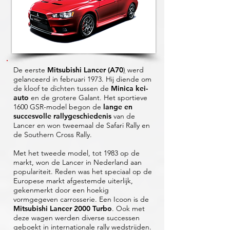
De eerste
Mitsubishi Lancer (A70
)
werd
gelanceerd in februari 1973. Hij diende om
de kloof te dichten tussen de
Minica kei-
auto
en de grotere Galant. Het sportieve
1600 GSR-model begon de
l
ange en
succesvolle rallygeschiedenis
van de
Lancer en won tweemaal de Safari Rally en
de Southern Cross Rally.
Met het tweede model, tot 1983 op de
markt, won de Lancer in Nederland aan
populariteit. Reden was het speciaal op de
Europese markt afgestemde uiterlijk,
gekenmerkt door een hoekig
vormgegeven carrosserie. Een Icoon is de
Mitsubishi Lancer 2000 Turbo
. Ook met
deze wagen werden diverse successen
geboekt in internationale rally wedstrijden.