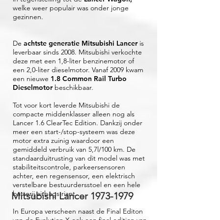
welke weer populair was onder jonge
gezinnen.
De
achtste generatie Mitsubishi Lancer
is
leverbaar sinds 2008. Mitsubishi verkochte
deze met een 1,8-liter benzinemotor of
een 2,0-liter dieselmotor. Vanaf 2009 kwam
een nieuwe
1.8 Common Rail Turbo
Dieselmotor
beschikbaar.
Tot voor kort leverde Mitsubishi de
compacte middenklasser alleen nog als
Lancer 1.6 ClearTec Edition. Dankzij onder
meer een start-/stop-systeem was deze
motor extra zuinig waardoor een
gemiddeld verbruik van 5,7l/100 km. De
standaarduitrusting van dit model was met
stabiliteitscontrole, parkeersensoren
achter, een regensensor, een elektrisch
verstelbare bestuurdersstoel en een hele
batterij airbags riant.
Mitsubishi Lancer
1973-1979
In Europa verscheen naast de Final Editon