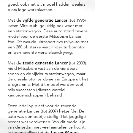
goed, ook met dit model hadden dealers
plots lege werkplaatsen.
Met de
vijfde generatie Lancer
(tot 1996)
kwam Mitsubishi gelukkig ook weer met
een stationwagon. Deze auto stond tevens
model voor de eerste Mitsubishi Lancer
Evo. Dit was de ultrasportieve rallyauto met
een 280 pk sterke viercilinder turbomotor
en permanente vierwielaandrijving.
Met de
zesde generatie Lancer
(tot 2003)
hield Mitsubishi vast aan de vierdeurs
sedan en de vijfdeurs stationwagon, maar
de dieselmotor verdween in Europa uit het
programma. Met dit model werden veel
rally successen (diverse wereld
kampioenschappen) behaald
Deze indeling bleef voor de zevende
generatie Lancer (tot 2007) hetzelfde. De
auto was een beetje stoffig. Het jeugdige
accent was verdwenen. Van dit model zijn
van de sedan niet veel aantallen verkocht,
in tegenstelling tot de
Lancer Wagon
,