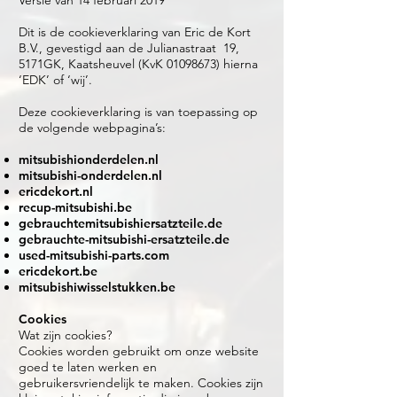
Versie van 14 februari 2019
Dit is de cookieverklaring van Eric de Kort
B.V., gevestigd aan de Julianastraat 19,
5171GK, Kaatsheuvel (KvK
01098673)
hierna
‘EDK’ of ‘wij’.
Deze cookieverklaring is van toepassing op
de volgende webpagina’s:
mitsubishionderdelen.nl
mitsubishi-onderdelen.nl
ericdekort.nl
recup-mitsubishi.be
gebrauchtemitsubishiersatzteile.de
gebrauchte-mitsubishi-ersatzteile.de
used-mitsubishi-parts.com
ericdekort.be
mitsubishiwisselstukken.be
Cookies
Wat zijn cookies?
Cookies worden gebruikt om onze website
goed te laten werken en
gebruikersvriendelijk te maken. Cookies zijn