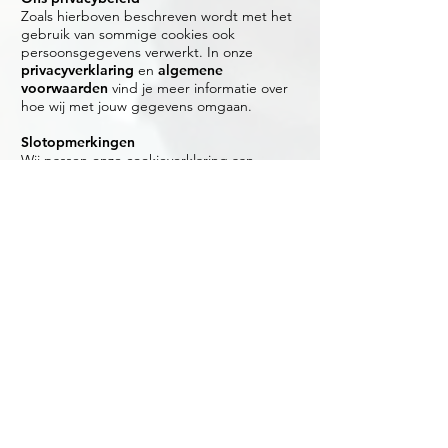
Zoals hierboven beschreven wordt met het
gebruik van sommige cookies ook
persoonsgegevens verwerkt. In onze
privacyverklaring
en
algemene
voorwaarden
vind je meer informatie over
hoe wij met jouw gegevens omgaan.
Slotopmerkingen
Wij passen onze cookieverklaring aan
wanneer we onze webpagina of de regels
rondom cookies wijzigen. We zetten de
datum van de laatste versie van de
cookieverklaring bovenaan in dit document.
+31 (0)416 28 01 79