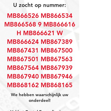
U zocht op nummer:
MB866526 MB866534
MB866568 9 MB866616
H MB866621 W
MB866624 MB867389
MB867431 MB867500
MB867501 MB867563
MB867564 MB867939
MB867940 MB867946
MB868162 MB868165
We hebben waarschijnlijk uw
onderdeel!