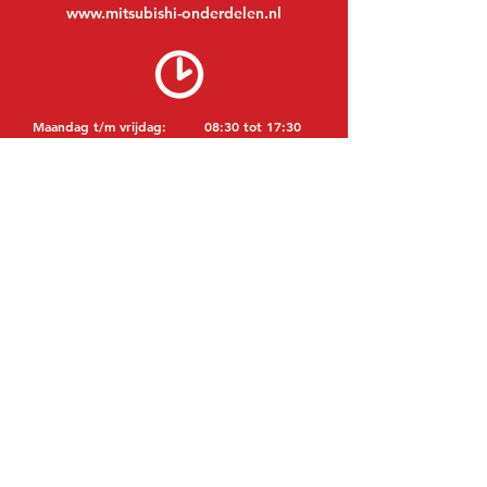
www.mitsubishi-onderdelen.nl
Maandag t/m vrijdag:
08:30 tot 17:30
Maandagavond:
Op afspraak
Zaterdag:
09:00 tot 12:00
Zondag:
Gesloten
BEZOEK EDK
MITSUBISHI Onderdelen Eric de Kort BV
Julianastraat 19
5171 GK Kaatsheuvel
NEDERLAND
T: +31 (0)416 28 01 79