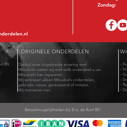
Zondag:
nderdelen.nl
ORIGINELE ONDERDELEN
W
rt BV
- R
Dankzij onze uitgebreide ervaring met
- N
Mitsubishi weten wij met welk onderdeel u uw
- G
Mitsubishi kan repareren.
- Sn
Wij verkopen alleen Mitsubishi onderdelen,
- R
gebruikt, nieuw, gereviseerd of imitatie.
- De
Wij monteren niet.
Betaalmogelijkheden bij Eric de Kort BV :