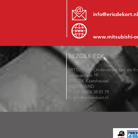
info@ericdekort.nl
www.mitsubishi-o
BEZOEK EDK
MITSUBISHI Onderdelen Eric de Ko
Julianastraat 19
5171 GK Kaatsheuvel
NEDERLAND
T: +31 (0)416 28 01 79
E: info@ericdekort.nl