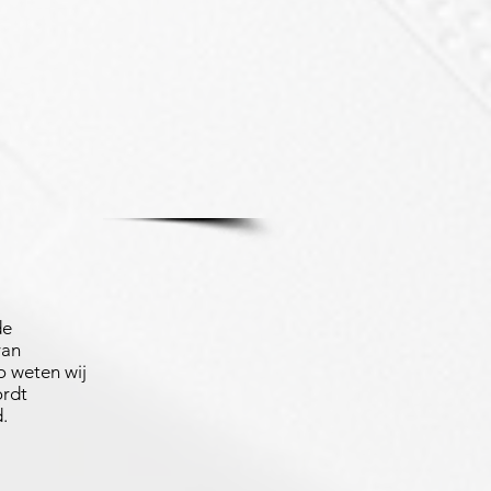
de
van
 weten wij
ordt
.