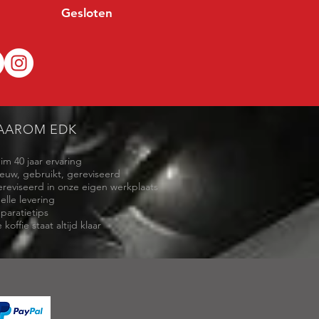
Gesloten
AAROM EDK
uim 40 jaar ervaring
ieuw, gebruikt, gereviseerd
ereviseerd in onze eigen werkplaats
elle levering
eparatietips
 koffie staat altijd klaar