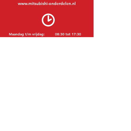
www.mitsubishi-onderdelen.nl
Maandag t/m vrijdag:
08:30 tot 17:30
Maandagavond:
Op afspraak
Zaterdag:
09:00 tot 12:00
Zondag:
Gesloten
BEZOEK EDK
MITSUBISHI Onderdelen Eric de Kort BV
Julianastraat 19
5171 GK Kaatsheuvel
NEDERLAND
T: +31 (0)416 28 01 79