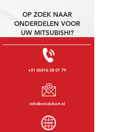
OP ZOEK NAAR
ONDERDELEN VOOR
UW MITSUBISHI?
+31 (0)416 28 01 79
info@ericdekort.nl