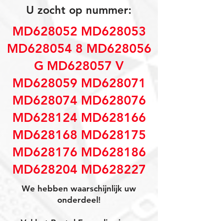
U zocht op nummer:
MD628052 MD628053
MD628054 8 MD628056
G MD628057 V
MD628059 MD628071
MD628074 MD628076
MD628124 MD628166
MD628168 MD628175
MD628176 MD628186
MD628204 MD628227
We hebben waarschijnlijk uw
onderdeel!