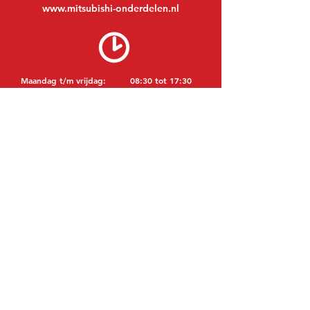
www.mitsubishi-onderdelen.nl
Maandag t/m vrijdag:
08:30 tot 17:30
Maandagavond:
Op afspraak
Zaterdag:
09:00 tot 12:00
Zondag:
Gesloten
BEZOEK EDK
MITSUBISHI Onderdelen Eric de Kort BV
Julianastraat 19
5171 GK Kaatsheuvel
NEDERLAND
T: +31 (0)416 28 01 79