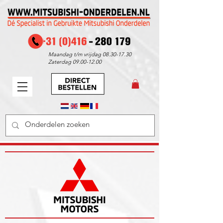
Maandag t/m vrijdag
08.30-17.30
Zaterdag
09.00-12.00