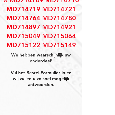
X MD714709 MD714710
MD714719 MD714721
MD714764 MD714780
MD714897 MD714921
MD715049 MD715064
MD715122 MD715149
We hebben waarschijnlijk uw
onderdeel!
Vul het Bestel-Formulier in en
wij zullen u zo snel mogelijk
antwoorden.