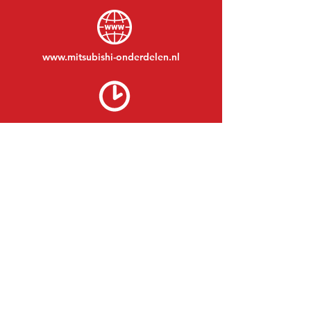
www.mitsubishi-onderdelen.nl
Maandag t/m vrijdag:
08:30 tot 17:30
Maandagavond:
Op afspraak
Zaterdag:
09:00 tot 12:00
Zondag:
Gesloten
BEZOEK EDK
MITSUBISHI Onderdelen Eric de Kort BV