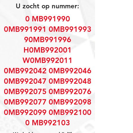
U zocht op nummer:
0 MB991990
0MB991991 0MB991993
90MB991996
H0MB992001
W0MB992011
0MB992042 0MB992046
0MB992047 0MB992048
0MB992075 0MB992076
0MB992077 0MB992098
0MB992099 0MB992100
0 MB992103