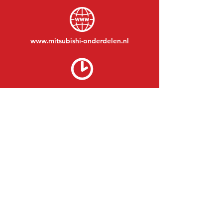
www.mitsubishi-onderdelen.nl
Maandag t/m vrijdag:
08:30 tot 17:30
Maandagavond:
Op afspraak
Zaterdag:
09:00 tot 12:00
Zondag:
Gesloten
BEZOEK EDK
MITSUBISHI Onderdelen Eric de Kort BV