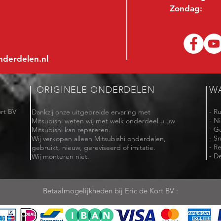
Zondag:
nderdelen.nl
ORIGINELE ONDERDELEN
W
rt BV
- R
Dankzij onze uitgebreide ervaring met
- N
Mitsubishi weten wij met welk onderdeel u uw
- G
Mitsubishi kan repareren.
- Sn
Wij verkopen alleen Mitsubishi onderdelen,
- R
gebruikt, nieuw, gereviseerd of imitatie.
- De
Wij monteren niet.
Betaalmogelijkheden bij Eric de Kort BV :