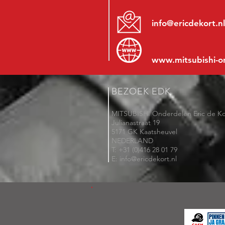
info@ericdekort.nl
www.mitsubishi-o
BEZOEK EDK
MITSUBISHI Onderdelen Eric de Ko
Julianastraat 19
5171 GK Kaatsheuvel
NEDERLAND
T: +31 (0)416 28 01 79
E: info@ericdekort.nl