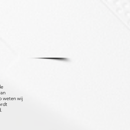
de
van
 weten wij
ordt
.