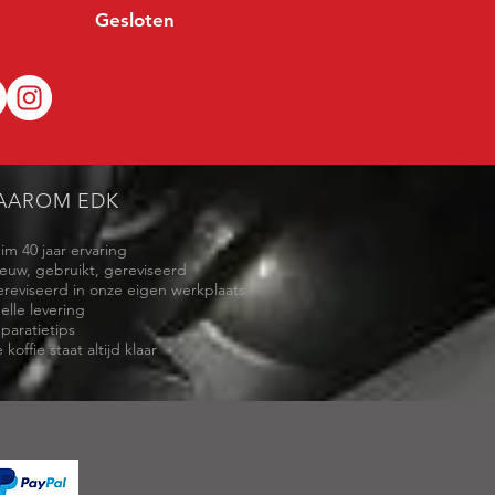
Gesloten
AAROM EDK
uim 40 jaar ervaring
ieuw, gebruikt, gereviseerd
ereviseerd in onze eigen werkplaats
elle levering
eparatietips
 koffie staat altijd klaar