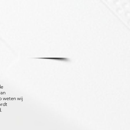
de
van
 weten wij
ordt
.