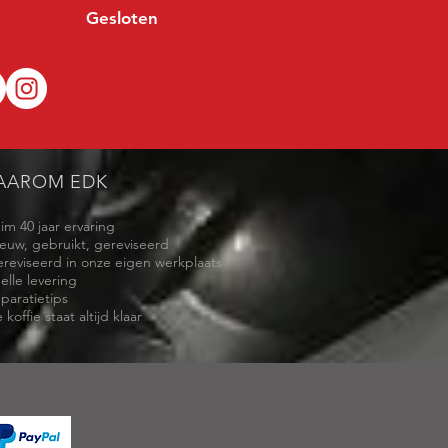
Gesloten
AAROM EDK
uim 40 jaar ervaring
ieuw, gebruikt, gereviseerd
ereviseerd in onze eigen werkplaats
elle levering
eparatietips
 koffie staat altijd klaar