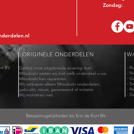
Zondag:
nderdelen.nl
ORIGINELE ONDERDELEN
W
rt BV
- R
Dankzij onze uitgebreide ervaring met
- N
Mitsubishi weten wij met welk onderdeel u uw
- G
Mitsubishi kan repareren.
- Sn
Wij verkopen alleen Mitsubishi onderdelen,
- R
gebruikt, nieuw, gereviseerd of imitatie.
- De
Wij monteren niet.
Betaalmogelijkheden bij Eric de Kort BV :