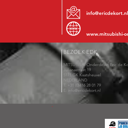
info@ericdekort.nl
www.mitsubishi-o
BEZOEK EDK
MITSUBISHI Onderdelen Eric de Ko
Julianastraat 19
5171 GK Kaatsheuvel
NEDERLAND
T: +31 (0)416 28 01 79
E: info@ericdekort.nl