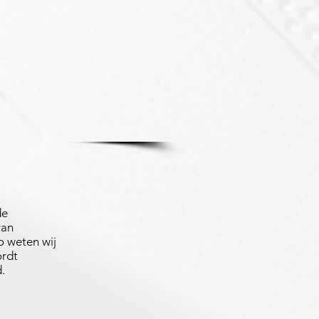
de
van
 weten wij
ordt
.