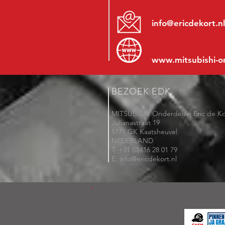
info@ericdekort.nl
www.mitsubishi-o
BEZOEK EDK
MITSUBISHI Onderdelen Eric de Ko
Julianastraat 19
5171 GK Kaatsheuvel
NEDERLAND
T: +31 (0)416 28 01 79
E: info@ericdekort.nl