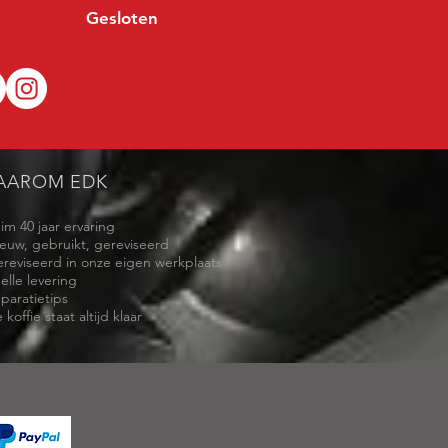
Gesloten
AAROM EDK
uim 40 jaar ervaring
ieuw, gebruikt, gereviseerd
ereviseerd in onze eigen werkplaats
elle levering
eparatietips
 koffie staat altijd klaar