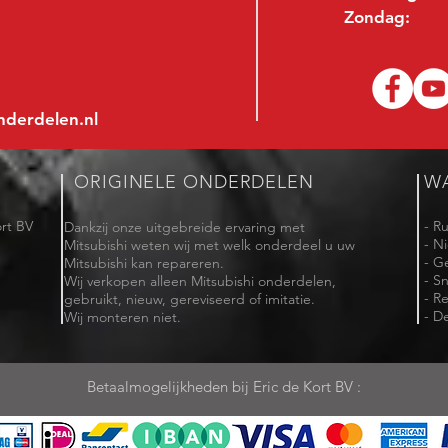
Zondag:
nderdelen.nl
ORIGINELE ONDERDELEN
W
rt BV
- R
Dankzij onze uitgebreide ervaring met
- N
Mitsubishi weten wij met welk onderdeel u uw
- G
Mitsubishi kan repareren.
- Sn
Wij verkopen alleen Mitsubishi onderdelen,
- R
gebruikt, nieuw, gereviseerd of imitatie.
- De
Wij monteren niet.
Betaalmogelijkheden bij Eric de Kort BV :