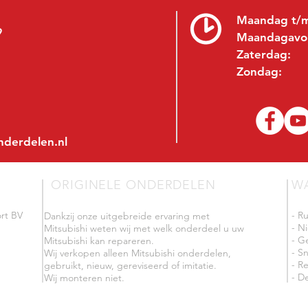
Maandag t/m
9
Maandagavo
Zaterdag:
Zondag:
nderdelen.nl
ORIGINELE ONDERDELEN
W
rt BV
- R
Dankzij onze uitgebreide ervaring met
- N
Mitsubishi weten wij met welk onderdeel u uw
- G
Mitsubishi kan repareren.
- Sn
Wij verkopen alleen Mitsubishi onderdelen,
- R
gebruikt, nieuw, gereviseerd of imitatie.
- De
Wij monteren niet.