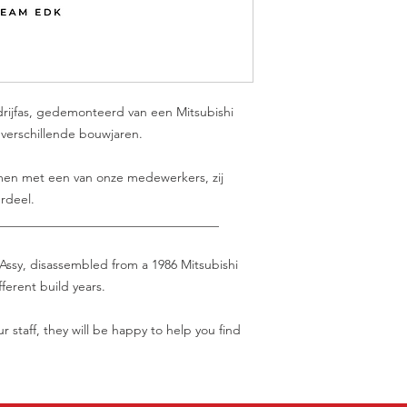
drijfas, gedemonteerd van een Mitsubishi
in verschillende bouwjaren.
nemen met een van onze medewerkers, zij
rdeel.
___________________________________
 Assy, disassembled from a 1986 Mitsubishi
ferent build years.
r staff, they will be happy to help you find