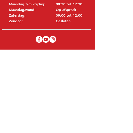
Maandag t/m vrijdag:
08:30 tot 17:30
Maandagavond:
Op afspraak
Zaterdag:
09:00 tot 12:00
Zondag:
Gesloten
BEZOEK EDK
MITSUBISHI Onderdelen Eric de Kort BV
Julianastraat 19
5171 GK Kaatsheuvel
NEDERLAND
T: +31 (0)416 28 01 79
E: info@ericdekort.nl
ORIGINELE ONDERDELEN