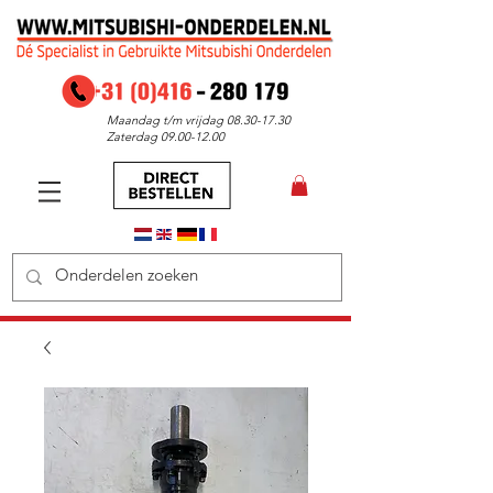
Maandag t/m vrijdag
08.30-17.30
Zaterdag
09.00-12.00