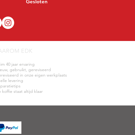
Gesloten
AAROM EDK
uim 40 jaar ervaring
ieuw, gebruikt, gereviseerd
ereviseerd in onze eigen werkplaats
elle levering
eparatietips
 koffie staat altijd klaar