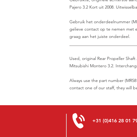
Pajero 3.2 Kort uit 2008. Uitwissel
Gebruik het onderdeelnummer (MR5816
gelieve contact op te nemen met e
graag aan het juiste onderdeel.
_______________________________
Used, original Rear Propeller Shaft
Mitsubishi Montero 3.2. Interchange
Always use the part number (MR5816
contact one of our staff, they will 
+31 (0)416 28 01 7