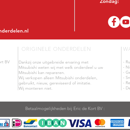
Zondag:
nderdelen.nl
ORIGINELE ONDERDELEN
W
rt BV
- R
Dankzij onze uitgebreide ervaring met
- N
Mitsubishi weten wij met welk onderdeel u uw
- G
Mitsubishi kan repareren.
- Sn
Wij verkopen alleen Mitsubishi onderdelen,
- R
gebruikt, nieuw, gereviseerd of imitatie.
- De
Wij monteren niet.
Betaalmogelijkheden bij Eric de Kort BV :