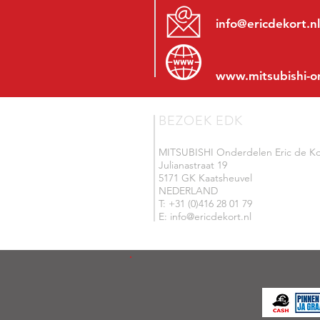
info@ericdekort.nl
www.mitsubishi-o
BEZOEK EDK
MITSUBISHI Onderdelen Eric de Ko
Julianastraat 19
5171 GK Kaatsheuvel
NEDERLAND
T: +31 (0)416 28 01 79
E: info@ericdekort.nl