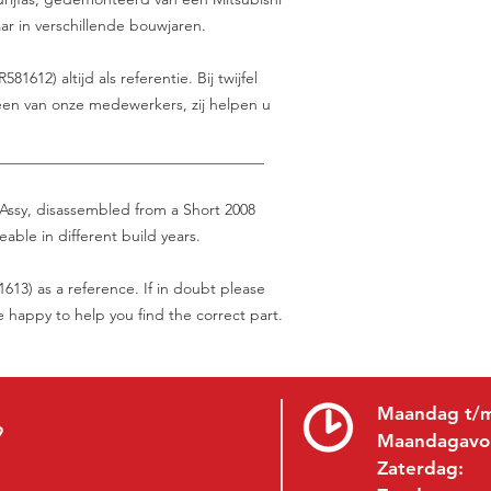
baar in verschillende bouwjaren.
12) altijd als referentie. Bij twijfel
en van onze medewerkers, zij helpen u
___________________________________
 Assy, disassembled from a Short 2008
able in different build years.
13) as a reference. If in doubt please
be happy to help you find the correct part.
Maandag t/m
9
Maandagavo
Zaterdag: