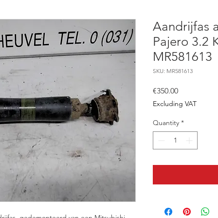
Aandrijfas 
Pajero 3.2 
MR581613
SKU: MR581613
Price
€350.00
Excluding VAT
Quantity
*
drijfas, gedemonteerd van een Mitsubishi