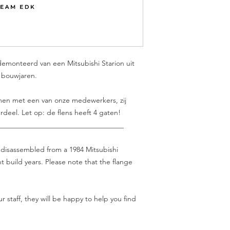
edemonteerd van een Mitsubishi Starion uit
de bouwjaren.
nemen met een van onze medewerkers, zij
rdeel. Let op: de flens heeft 4 gaten!
___________________________________
, disassembled from a 1984 Mitsubishi
nt build years. Please note that the flange
r staff, they will be happy to help you find