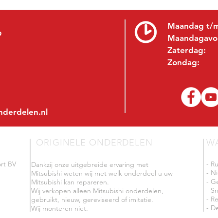
Maandag t/m
9
Maandagavo
Zaterdag:
Zondag:
nderdelen.nl
ORIGINELE ONDERDELEN
W
rt BV
- R
Dankzij onze uitgebreide ervaring met
- N
Mitsubishi weten wij met welk onderdeel u uw
- G
Mitsubishi kan repareren.
- Sn
Wij verkopen alleen Mitsubishi onderdelen,
- R
gebruikt, nieuw, gereviseerd of imitatie.
- De
Wij monteren niet.