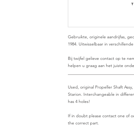
Gebruikte, originele aandrijfas, g
1984. Uitwisselbaar in verschillen
Bij twijfel gelieve contact op te 
helpen u graag aan het juiste onde
_______________________________
Used, original Propeller Shaft Assy
Starion. Interchangeable in differe
has 4 holes!
If in doubt please contact one of ou
the correct part.