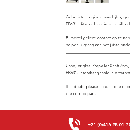
Gebruikte, originele aandrijfas, 
FB631. Uitwisselbaar in verschille
Bij twijfel gelieve contact op te 
helpen u graag aan het juiste onde
_______________________________
Used, original Propeller Shaft Assy
FB631. Interchangeable in different
If in doubt please contact one of ou
the correct part.
+31 (0)416 28 01 7