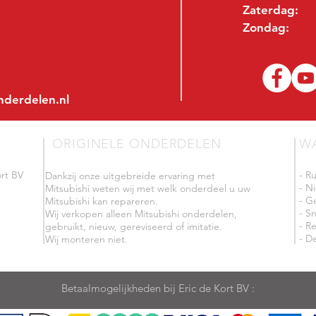
Zaterdag:
Zondag:
nderdelen.nl
ORIGINELE ONDERDELEN
W
rt BV
- R
Dankzij onze uitgebreide ervaring met
- N
Mitsubishi weten wij met welk onderdeel u uw
- G
Mitsubishi kan repareren.
- Sn
Wij verkopen alleen Mitsubishi onderdelen,
- R
gebruikt, nieuw, gereviseerd of imitatie.
- De
Wij monteren niet.
Betaalmogelijkheden bij Eric de Kort BV :