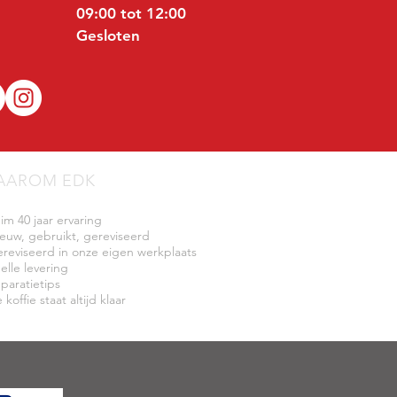
09:00 tot 12:00
Gesloten
AAROM EDK
uim 40 jaar ervaring
ieuw, gebruikt, gereviseerd
ereviseerd in onze eigen werkplaats
elle levering
eparatietips
 koffie staat altijd klaar