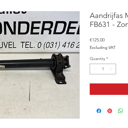
Aandrijfas 
FB631 - Zon
Price
€125.00
Excluding VAT
Quantity
*