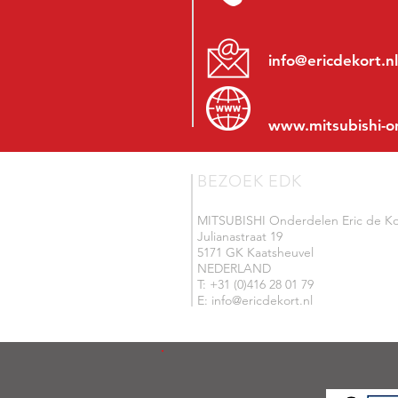
info@ericdekort.nl
www.mitsubishi-o
BEZOEK EDK
MITSUBISHI Onderdelen Eric de Ko
Julianastraat 19
5171 GK Kaatsheuvel
NEDERLAND
T: +31 (0)416 28 01 79
E: info@ericdekort.nl