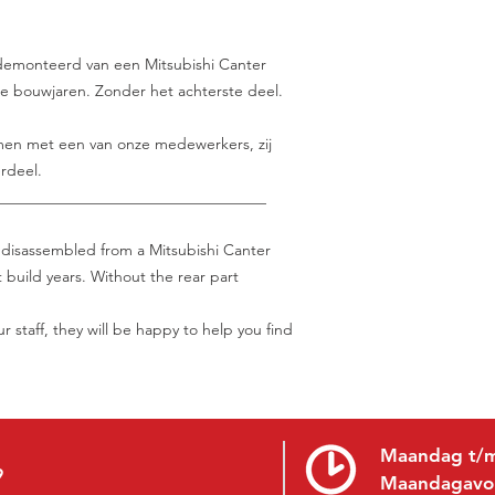
gedemonteerd van een Mitsubishi Canter
nde bouwjaren. Zonder het achterste deel.
nemen met een van onze medewerkers, zij
rdeel.
___________________________________
, disassembled from a Mitsubishi Canter
 build years. Without the rear part
r staff, they will be happy to help you find
Maandag t/m
9
Maandagavo