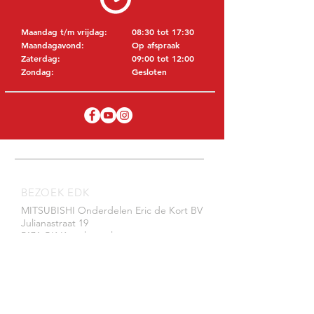
Maandag t/m vrijdag:
08:30 tot 17:30
Maandagavond:
Op afspraak
Zaterdag:
09:00 tot 12:00
Zondag:
Gesloten
BEZOEK EDK
MITSUBISHI Onderdelen Eric de Kort BV
Julianastraat 19
5171 GK Kaatsheuvel
NEDERLAND
T: +31 (0)416 28 01 79
E: info@ericdekort.nl