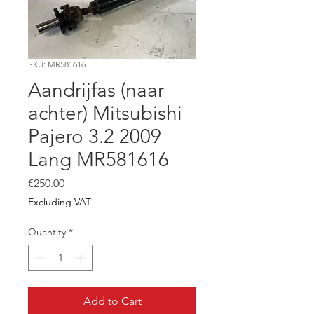
SKU: MR581616
Aandrijfas (naar
achter) Mitsubishi
Pajero 3.2 2009
Lang MR581616
Price
€250.00
Excluding VAT
Quantity
*
Add to Cart