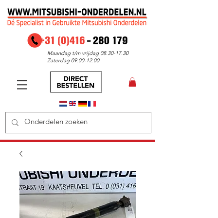
Maandag t/m vrijdag
08.30-17.30
Zaterdag
09.00-12.00