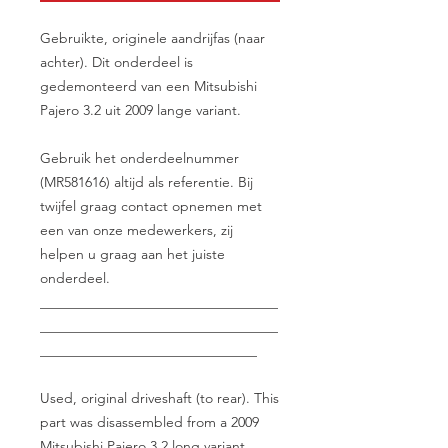
Gebruikte, originele aandrijfas (naar
achter). Dit onderdeel is
gedemonteerd van een Mitsubishi
Pajero 3.2 uit 2009 lange variant.
Gebruik het onderdeelnummer
(MR581616) altijd als referentie. Bij
twijfel graag contact opnemen met
een van onze medewerkers, zij
helpen u graag aan het juiste
onderdeel.
__________________________________
__________________________________
_______________________________
Used, original driveshaft (to rear). This
part was disassembled from a 2009
Mitsubishi Pajero 3.2 long variant.