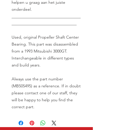
helpen u graag aan het juiste
onderdeel.
__________________________________
________________________________
Used, original Propeller Shaft Center
Bearing. This part was disassembled
from a 1993 Mitsubishi 3000GT.
Interchangeable in different types
and build years.
Always use the part number
(MB505495) as a reference. If in doubt
please contact one of our staff, they
will be happy to help you find the
correct part.