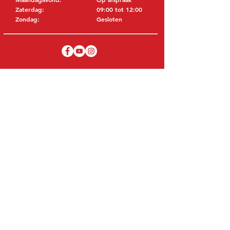
Zaterdag:
09:00 tot 12:00
Zondag:
Gesloten
BEZOEK EDK
MITSUBISHI Onderdelen Eric de Kort BV
Julianastraat 19
5171 GK Kaatsheuvel
NEDERLAND
T: +31 (0)416 28 01 79
E: info@ericdekort.nl
ORIGINELE ONDERDELEN
Dankzij onze uitgebreide ervaring met
Mitsubishi weten wij met welk onderdeel