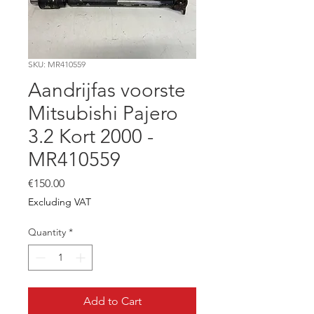
SKU: MR410559
Aandrijfas voorste
Mitsubishi Pajero
3.2 Kort 2000 -
MR410559
Price
€150.00
Excluding VAT
Quantity
*
Add to Cart