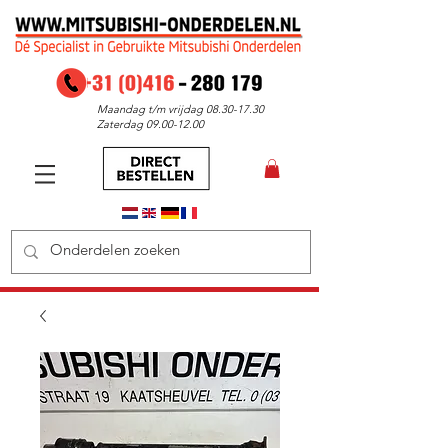
Maandag t/m vrijdag
08.30-17.30
Zaterdag
09.00-12.00