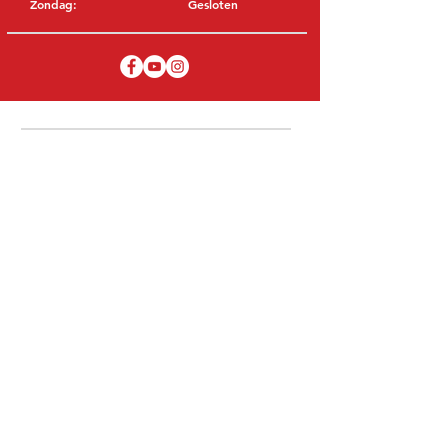
Zondag:
Gesloten
BEZOEK EDK
MITSUBISHI Onderdelen Eric de Kort BV
Julianastraat 19
5171 GK Kaatsheuvel
NEDERLAND
T: +31 (0)416 28 01 79
E: info@ericdekort.nl
ORIGINELE ONDERDELEN
Dankzij onze uitgebreide ervaring met
Mitsubishi weten wij met welk onderdeel
u uw Mitsubishi kan repareren.
Wij verkopen alleen Mitsubishi