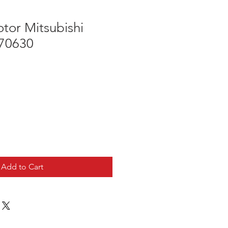
tor Mitsubishi
70630
Add to Cart