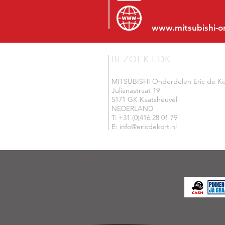
www.mitsubishi-o
BEZOEK EDK
MITSUBISHI Onderdelen Eric de Ko
Julianastraat 19
5171 GK Kaatsheuvel
NEDERLAND
T: +31 (0)416 28 01 79
E: info@ericdekort.nl