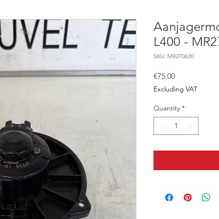
Aanjagermo
L400 - MR2
SKU: MR270630
Price
€75.00
Excluding VAT
Quantity
*