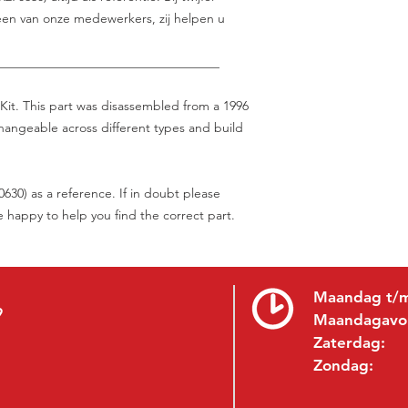
en van onze medewerkers, zij helpen u
___________________________________
Kit. This part was disassembled from a 1996
changeable across different types and build
30) as a reference. If in doubt please
be happy to help you find the correct part.
Maandag t/m
9
Maandagavo
Zaterdag:
Zondag: