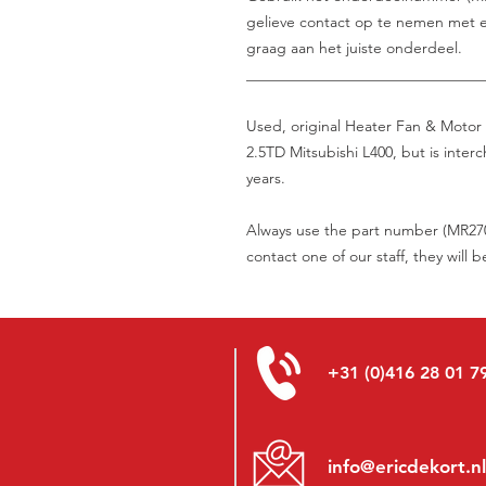
gelieve contact op te nemen met e
graag aan het juiste onderdeel.
_______________________________
Used, original Heater Fan & Motor 
2.5TD Mitsubishi L400, but is inter
years.
Always use the part number (MR2706
contact one of our staff, they will 
+31 (0)416 28 01 7
info@ericdekort.nl