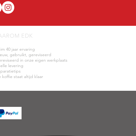
AAROM EDK
uim 40 jaar ervaring
ieuw, gebruikt, gereviseerd
ereviseerd in onze eigen werkplaats
elle levering
eparatietips
 koffie staat altijd klaar