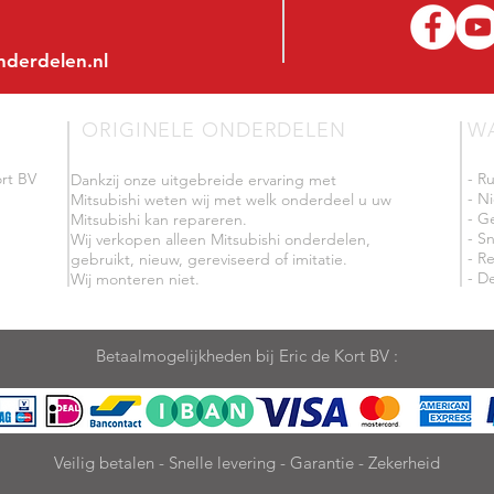
nderdelen.nl
ORIGINELE ONDERDELEN
W
rt BV
- R
Dankzij onze uitgebreide ervaring met
- N
Mitsubishi weten wij met welk onderdeel u uw
- G
Mitsubishi kan repareren.
- Sn
Wij verkopen alleen Mitsubishi onderdelen,
- R
gebruikt, nieuw, gereviseerd of imitatie.
- De
Wij monteren niet.
Betaalmogelijkheden bij Eric de Kort BV :
Veilig betalen - Snelle levering - Garantie - Zekerheid