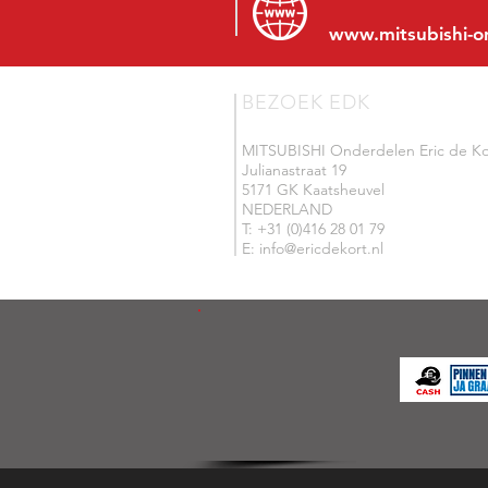
www.mitsubishi-o
BEZOEK EDK
MITSUBISHI Onderdelen Eric de Ko
Julianastraat 19
5171 GK Kaatsheuvel
NEDERLAND
T: +31 (0)416 28 01 79
E: info@ericdekort.nl