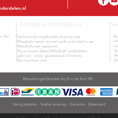
nderdelen.nl
ORIGINELE ONDERDELEN
W
rt BV
- R
Dankzij onze uitgebreide ervaring met
- N
Mitsubishi weten wij met welk onderdeel u uw
- G
Mitsubishi kan repareren.
- Sn
Wij verkopen alleen Mitsubishi onderdelen,
- R
gebruikt, nieuw, gereviseerd of imitatie.
- De
Wij monteren niet.
Betaalmogelijkheden bij Eric de Kort BV :
Veilig betalen - Snelle levering - Garantie - Zekerheid