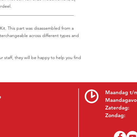
rdeel.
___________________________________
Kit. This part was disassembled from a
interchangeable across different types and
r staff, they will be happy to help you find
Maandag t/m
9
Maandagavo
Zaterdag:
Zondag: