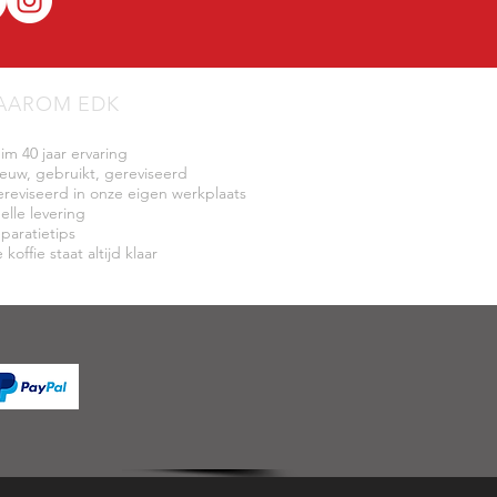
AAROM EDK
uim 40 jaar ervaring
ieuw, gebruikt, gereviseerd
ereviseerd in onze eigen werkplaats
elle levering
eparatietips
 koffie staat altijd klaar