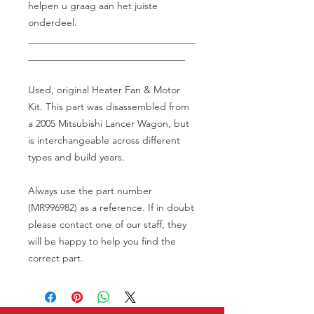
helpen u graag aan het juiste
onderdeel.
__________________________________
________________________________
Used, original Heater Fan & Motor
Kit. This part was disassembled from
a 2005 Mitsubishi Lancer Wagon, but
is interchangeable across different
types and build years.
Always use the part number
(MR996982) as a reference. If in doubt
please contact one of our staff, they
will be happy to help you find the
correct part.