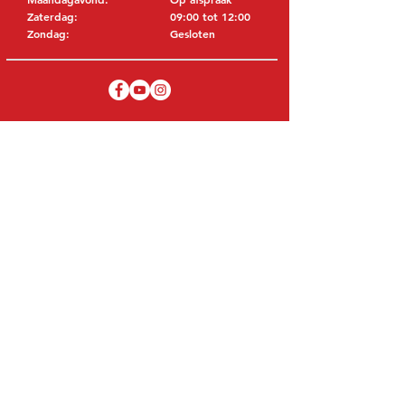
Zaterdag:
09:00 tot 12:00
Zondag:
Gesloten
BEZOEK EDK
MITSUBISHI Onderdelen Eric de Kort BV
Julianastraat 19
5171 GK Kaatsheuvel
NEDERLAND
T: +31 (0)416 28 01 79
E: info@ericdekort.nl
ORIGINELE ONDERDELEN
Dankzij onze uitgebreide ervaring met
Mitsubishi weten wij met welk onderdeel