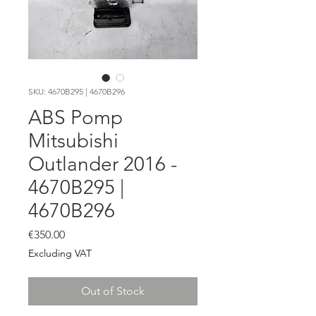
SKU: 4670B295 | 4670B296
ABS Pomp
Mitsubishi
Outlander 2016 -
4670B295 |
4670B296
Price
€350.00
Excluding VAT
Out of Stock