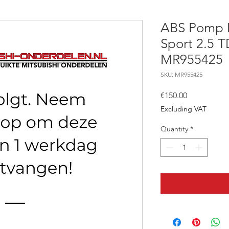
ABS Pomp M
Sport 2.5 T
MR955425
SKU: MR955425
Price
€150.00
Excluding VAT
Quantity
*