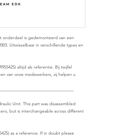
it onderdeel is gedemonteerd van een
2003. Uitwisselbaar in verschillende types en
25) altijd als referentie. Bij twijfel
en van onze medewerkers, zij helpen u
___________________________________
raulic Unit. This part was disassembled
ero, but is interchangeable across different
25) as a reference. If in doubt please