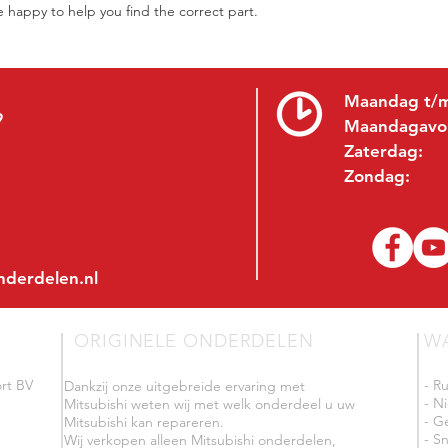
be happy to help you find the correct part.
Maandag t/m
9
Maandagavo
Zaterdag:
Zondag:
nderdelen.nl
ORIGINELE ONDERDELEN
W
rt BV
- R
Dankzij onze uitgebreide ervaring met
- N
Mitsubishi weten wij met welk onderdeel u uw
- G
Mitsubishi kan repareren.
- Sn
Wij verkopen alleen Mitsubishi onderdelen,