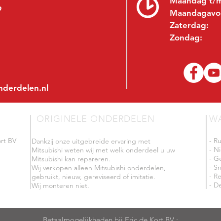
Maandag t/m
9
Maandagavo
Zaterdag:
Zondag:
nderdelen.nl
ORIGINELE ONDERDELEN
W
rt BV
- R
Dankzij onze uitgebreide ervaring met
- N
Mitsubishi weten wij met welk onderdeel u uw
- G
Mitsubishi kan repareren.
- Sn
Wij verkopen alleen Mitsubishi onderdelen,
- R
gebruikt, nieuw, gereviseerd of imitatie.
- De
Wij monteren niet.
Betaalmogelijkheden bij Eric de Kort BV :