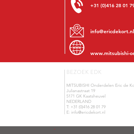
+31 (0)416 28 01 7
info@ericdekort.nl
www.mitsubishi-o
BEZOEK EDK
MITSUBISHI Onderdelen Eric de Ko
Julianastraat 19
5171 GK Kaatsheuvel
NEDERLAND
T: +31 (0)416 28 01 79
E: info@ericdekort.nl