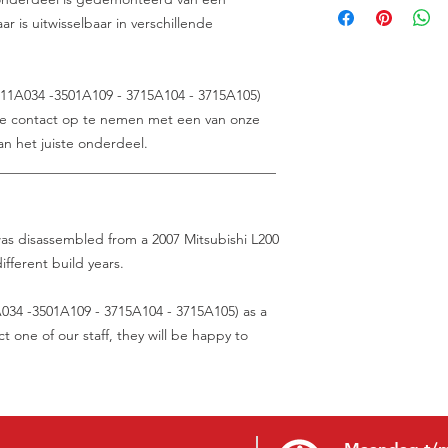
ar is uitwisselbaar in verschillende
1A034 -3501A109 - 3715A104 - 3715A105)
elieve contact op te nemen met een van onze
n het juiste onderdeel.
________________________________________
 was disassembled from a 2007 Mitsubishi L200
ifferent build years.
034 -3501A109 - 3715A104 - 3715A105) as a
t one of our staff, they will be happy to