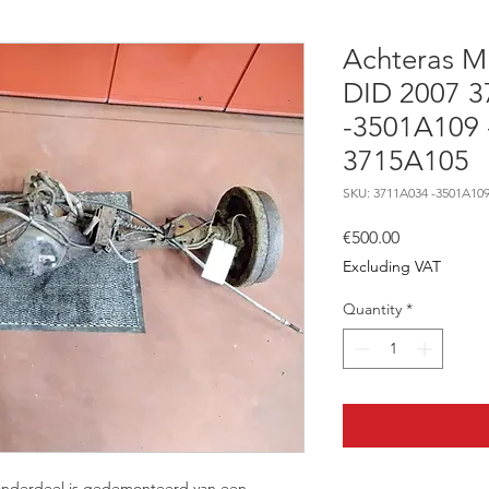
Achteras Mi
DID 2007 
-3501A109 
3715A105
SKU: 3711A034 -3501A109
Price
€500.00
Excluding VAT
Quantity
*
t onderdeel is gedemonteerd van een