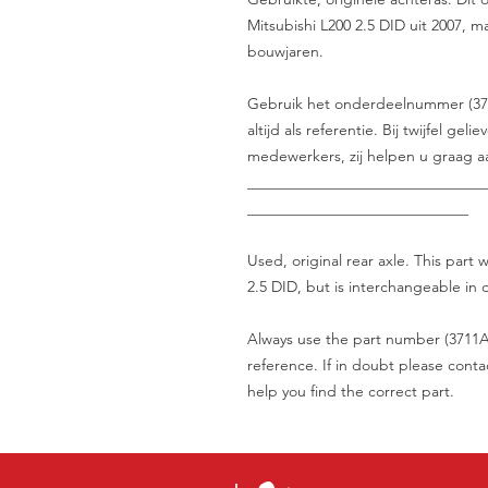
Mitsubishi L200 2.5 DID uit 2007, ma
bouwjaren.
Gebruik het onderdeelnummer (371
altijd als referentie. Bij twijfel g
medewerkers, zij helpen u graag aa
_______________________________
_____________________________
Used, original rear axle. This part
2.5 DID, but is interchangeable in d
Always use the part number (3711A
reference. If in doubt please contac
help you find the correct part.