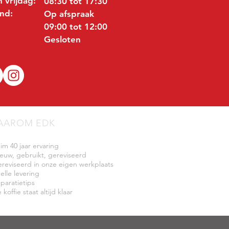
 vrijdag:
08:30 tot 17:30
nd:
Op afspraak
09:00 tot 12:00
Gesloten
AAROM EDK
uim 40 jaar ervaring
ieuw, gebruikt, gereviseerd
ereviseerd in onze eigen werkplaats
elle levering
eparatietips
 koffie staat altijd klaar