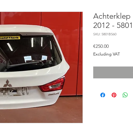
Achterklep 
2012 - 580
SKU: 5801B560
Price
€250.00
Excluding VAT