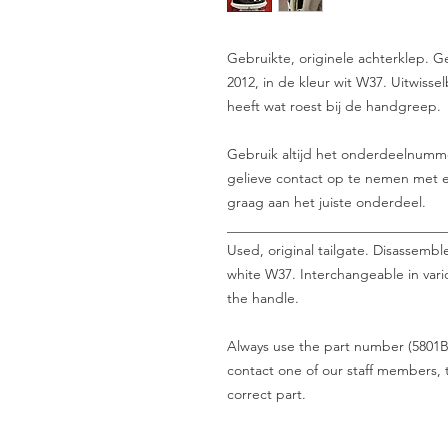
Gebruikte, originele achterklep. 
2012, in de kleur wit W37. Uitwisse
heeft wat roest bij de handgreep.
Gebruik altijd het onderdeelnummer 
gelieve contact op te nemen met e
graag aan het juiste onderdeel.
_______________________________
Used, original tailgate. Disassembl
white W37. Interchangeable in vario
the handle.
Always use the part number (5801B5
contact one of our staff members, t
correct part.