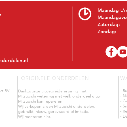
Maandag t/m
9
Maandagavo
Zaterdag:
Zondag:
nderdelen.nl
ORIGINELE ONDERDELEN
W
rt BV
- R
Dankzij onze uitgebreide ervaring met
- N
Mitsubishi weten wij met welk onderdeel u uw
- G
Mitsubishi kan repareren.
- Sn
Wij verkopen alleen Mitsubishi onderdelen,
- R
gebruikt, nieuw, gereviseerd of imitatie.
- De
Wij monteren niet.