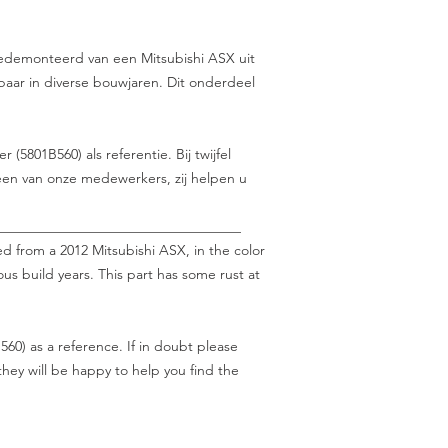
Gedemonteerd van een Mitsubishi ASX uit
lbaar in diverse bouwjaren. Dit onderdeel
(5801B560) als referentie. Bij twijfel
en van onze medewerkers, zij helpen u
___________________________________
ed from a 2012 Mitsubishi ASX, in the color
us build years. This part has some rust at
60) as a reference. If in doubt please
hey will be happy to help you find the