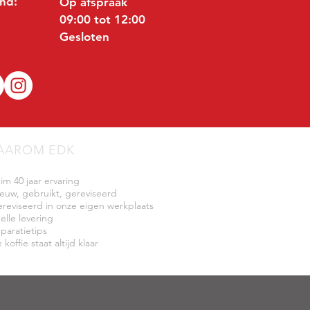
nd:
Op afspraak
09:00 tot 12:00
Gesloten
AAROM EDK
uim 40 jaar ervaring
ieuw, gebruikt, gereviseerd
ereviseerd in onze eigen werkplaats
elle levering
eparatietips
 koffie staat altijd klaar