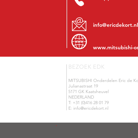
info@ericdekort.nl
www.mitsubishi-o
BEZOEK EDK
MITSUBISHI Onderdelen Eric de Ko
Julianastraat 19
5171 GK Kaatsheuvel
NEDERLAND
T: +31 (0)416 28 01 79
E: info@ericdekort.nl