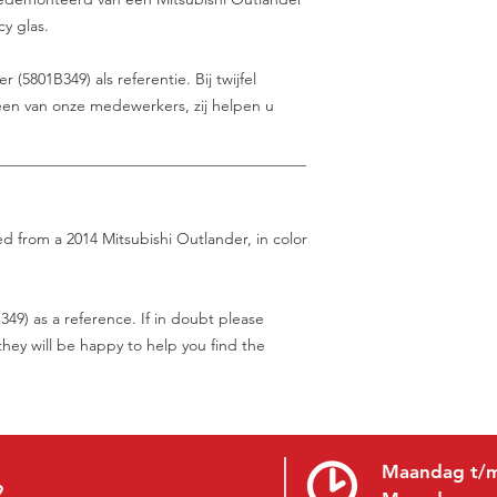
cy glas.
(5801B349) als referentie. Bij twijfel
en van onze medewerkers, zij helpen u
________________________________________
ed from a 2014 Mitsubishi Outlander, in color
49) as a reference. If in doubt please
hey will be happy to help you find the
Maandag t/m
9