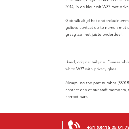
2014, in de kleur wit W37 met priva
Gebruik altijd het onderdeelnummer 
gelieve contact op te nemen met e
graag aan het juiste onderdeel.
_______________________________
_____________________________
Used, original tailgate. Disassembl
white W37 with privacy glass.
Always use the part number (5801B3
contact one of our staff members, t
correct part.
+31 (0)416 28 01 7