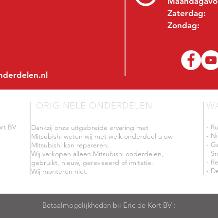
Maandagavo
Zaterdag:
Zondag:
nderdelen.nl
ORIGINELE ONDERDELEN
W
rt BV
- R
Dankzij onze uitgebreide ervaring met
- N
Mitsubishi weten wij met welk onderdeel u uw
- G
Mitsubishi kan repareren.
- Sn
Wij verkopen alleen Mitsubishi onderdelen,
- R
gebruikt, nieuw, gereviseerd of imitatie.
- De
Wij monteren niet.
Betaalmogelijkheden bij Eric de Kort BV :