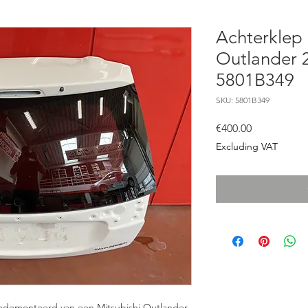
Achterklep 
Outlander 
5801B349
SKU: 5801B349
Price
€400.00
Excluding VAT
Gedemonteerd van een Mitsubishi Outlander