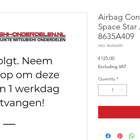
Airbag Cont
Space Star 
8635A409
SKU: 8635A409
Price
€125.00
Excluding VAT
Quantity
*