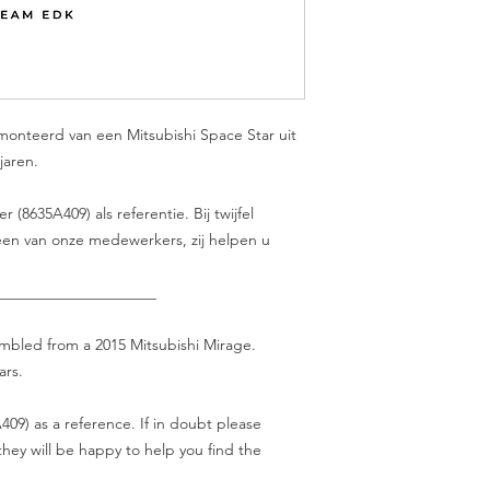
monteerd van een Mitsubishi Space Star uit
jaren.
(8635A409) als referentie. Bij twijfel
en van onze medewerkers, zij helpen u
_____________________
sembled from a 2015 Mitsubishi Mirage.
ars.
09) as a reference. If in doubt please
hey will be happy to help you find the