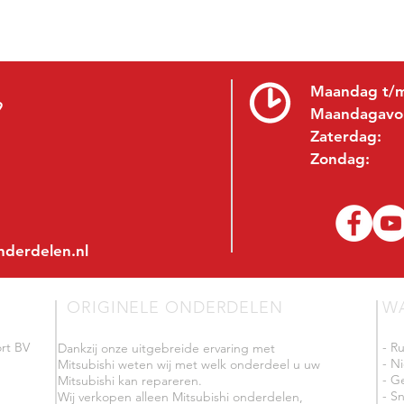
Maandag t/m
9
Maandagavo
Zaterdag:
Zondag:
nderdelen.nl
ORIGINELE ONDERDELEN
W
rt BV
- R
Dankzij onze uitgebreide ervaring met
- N
Mitsubishi weten wij met welk onderdeel u uw
- G
Mitsubishi kan repareren.
- Sn
Wij verkopen alleen Mitsubishi onderdelen,