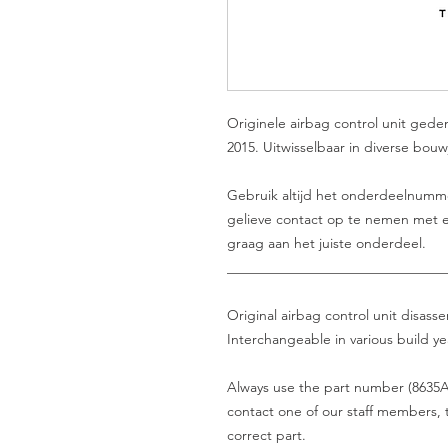
Originele airbag control unit gede
2015. Uitwisselbaar in diverse bouw
Gebruik altijd het onderdeelnummer 
gelieve contact op te nemen met e
graag aan het juiste onderdeel.
_______________________________
Original airbag control unit disas
Interchangeable in various build ye
Always use the part number (8635A4
contact one of our staff members, t
correct part.