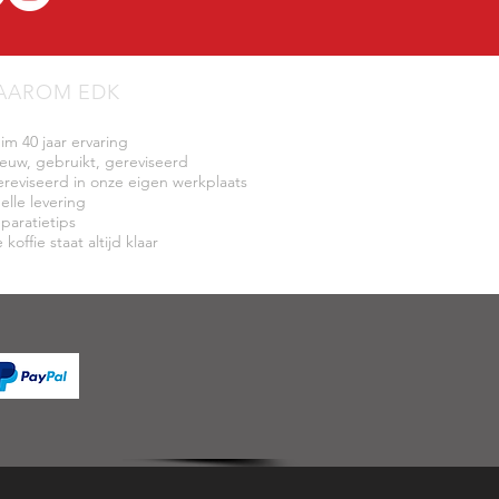
AAROM EDK
uim 40 jaar ervaring
ieuw, gebruikt, gereviseerd
ereviseerd in onze eigen werkplaats
elle levering
eparatietips
 koffie staat altijd klaar