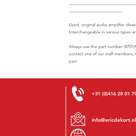
_______________________________
_________________________
Used, original audio amplifier dis
Interchangeable in various types a
Always use the part number (8701A2
contact one of our staff members, t
part.
+31 (0)416 28 01 7
info@ericdekort.nl