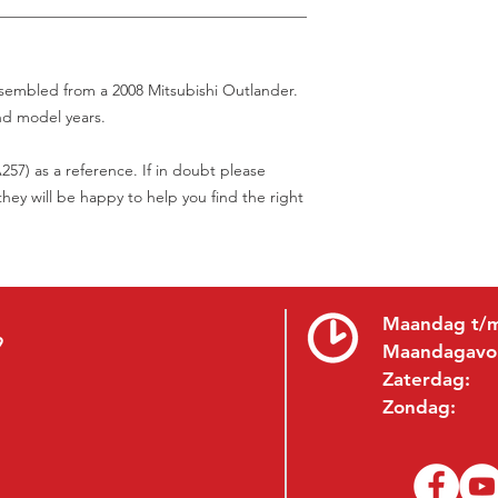
________________________________________
assembled from a 2008 Mitsubishi Outlander.
nd model years.
57) as a reference. If in doubt please
hey will be happy to help you find the right
Maandag t/m
9
Maandagavo
Zaterdag:
Zondag: