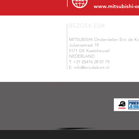
www.mitsubishi-o
BEZOEK EDK
MITSUBISHI Onderdelen Eric de Ko
Julianastraat 19
5171 GK Kaatsheuvel
NEDERLAND
T: +31 (0)416 28 01 79
E: info@ericdekort.nl