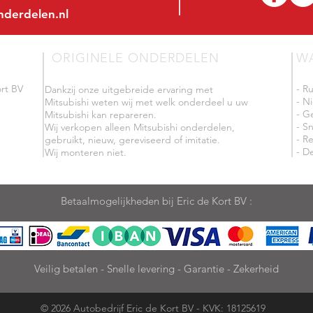
nderdelen.nl
ORIGINELE ONDERDELEN
W
rt BV
- R
Dankzij onze uitgebreide ervaring met
- N
Mitsubishi weten wij met welk onderdeel u uw
- G
Mitsubishi kan repareren.
- Sn
Wij verkopen alleen Mitsubishi onderdelen,
- R
gebruikt, nieuw, gereviseerd of imitatie.
- De
Wij monteren niet.
Betaalmogelijkheden bij Eric de Kort BV :
Veilig betalen - Snelle levering - Garantie - Zekerheid
© 2026 Autobedrijf Eric de Kort BV - KVK: 18125619