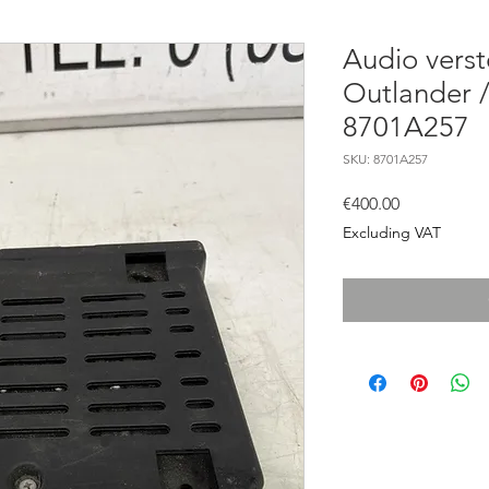
Audio verst
Outlander /
8701A257
SKU: 8701A257
Price
€400.00
Excluding VAT