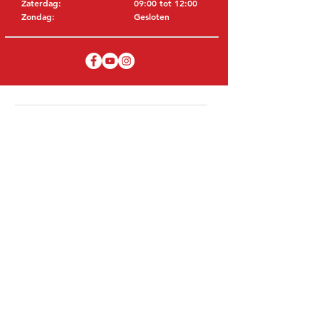
Zaterdag:
09:00 tot 12:00
Zondag:
Gesloten
BEZOEK EDK
MITSUBISHI Onderdelen Eric de Kort BV
Julianastraat 19
5171 GK Kaatsheuvel
NEDERLAND
T: +31 (0)416 28 01 79
E: info@ericdekort.nl
ORIGINELE ONDERDELEN
Dankzij onze uitgebreide ervaring met
Mitsubishi weten wij met welk onderdeel