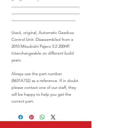
__________________________________
__________________________________
________________________________
Used, original, Automatic Gearbox
Control Unit. Disassembled from a
2010 Mitsubishi Pajero 3.2 200HP.
Interchangeable on different build
years.
Always use the part number
(8631A732) as a reference. If in doubt
please contact one of our staff, they
will be happy to help you get the
correct part.