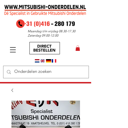
Maandag t/m vrijdag
08.30-17.30
Zaterdag
09.00-12.00