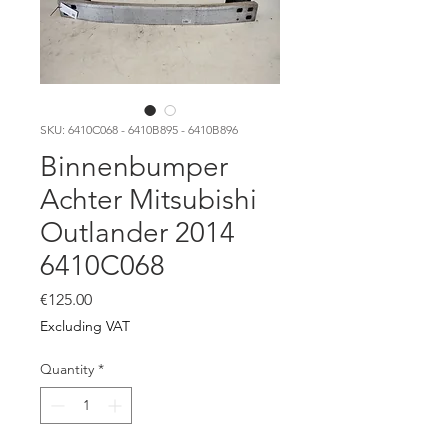
SKU: 6410C068 - 6410B895 - 6410B896
Binnenbumper
Achter Mitsubishi
Outlander 2014
6410C068
Price
€125.00
Excluding VAT
Quantity
*