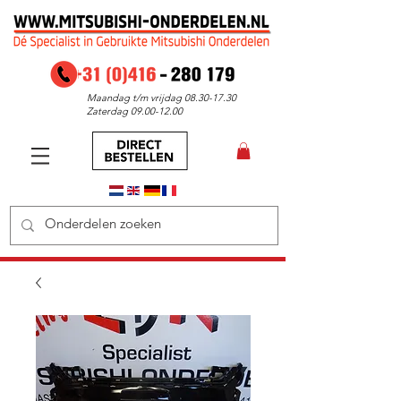
Maandag t/m vrijdag
08.30-17.30
Zaterdag
09.00-12.00