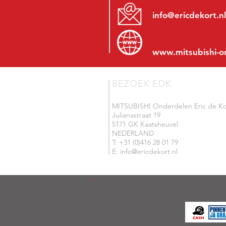
info@ericdekort.nl
www.mitsubishi-o
BEZOEK EDK
MITSUBISHI Onderdelen Eric de Ko
Julianastraat 19
5171 GK Kaatsheuvel
NEDERLAND
T: +31 (0)416 28 01 79
E: info@ericdekort.nl