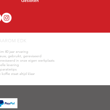
Gesloten
AAROM EDK
uim 40 jaar ervaring
ieuw, gebruikt, gereviseerd
ereviseerd in onze eigen werkplaats
elle levering
eparatietips
 koffie staat altijd klaar