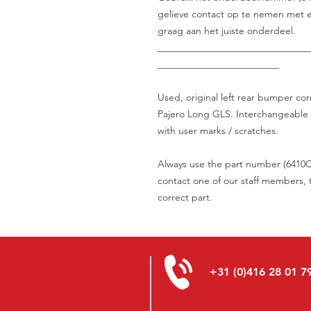
gelieve contact op te nemen met e
graag aan het juiste onderdeel.
_______________________________
_________________________
Used, original left rear bumper co
Pajero Long GLS. Interchangeable o
with user marks / scratches.
Always use the part number (6410C4
contact one of our staff members, t
correct part.
+31 (0)416 28 01 7