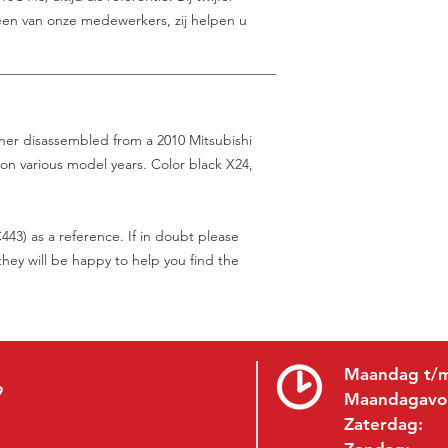
en van onze medewerkers, zij helpen u
________________________________________
rner disassembled from a 2010 Mitsubishi
n various model years. Color black X24,
43) as a reference. If in doubt please
hey will be happy to help you find the
Maandag t/m
9
Maandagavo
Zaterdag: