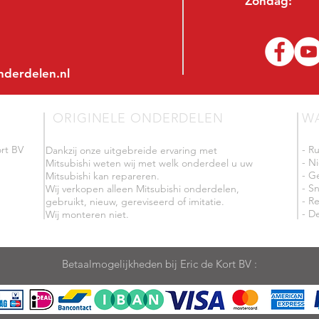
Zondag:
nderdelen.nl
ORIGINELE ONDERDELEN
W
rt BV
- R
Dankzij onze uitgebreide ervaring met
- N
Mitsubishi weten wij met welk onderdeel u uw
- G
Mitsubishi kan repareren.
- Sn
Wij verkopen alleen Mitsubishi onderdelen,
- R
gebruikt, nieuw, gereviseerd of imitatie.
- De
Wij monteren niet.
Betaalmogelijkheden bij Eric de Kort BV :