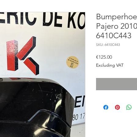
Bumperhoek
Pajero 2010
6410C443
SKU: 6410C443
Price
€125.00
Excluding VAT