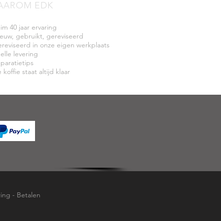
AAROM EDK
uim 40 jaar ervaring
ieuw, gebruikt, gereviseerd
ereviseerd in onze eigen werkplaats
elle levering
eparatietips
 koffie staat altijd klaar
ring
-
Betalen