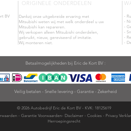
ORIGINELE ONDERDELEN
W
rt BV
- R
Dankzij onze uitgebreide ervaring met
- N
Mitsubishi weten wij met welk onderdeel u uw
- G
Mitsubishi kan repareren.
- Sn
Wij verkopen alleen Mitsubishi onderdelen,
- R
gebruikt, nieuw, gereviseerd of imitatie.
- De
Wij monteren niet.
Betaalmogelijkheden bij Eric de Kort BV :
Veilig betalen - Snelle levering - Garantie - Zekerheid
© 2026 Autobedrijf Eric de Kort BV - KVK: 18125619
rwaarden
-
Garantie Voorwaarden
-
Disclaimer
-
Cookies
-
Privacy Verkla
Herroepingsrecht