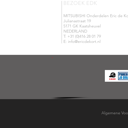
BEZOEK EDK
MITSUBISHI Onderdelen Eric de Ko
Julianastraat 19
5171 GK Kaatsheuvel
NEDERLAND
T: +31 (0)416 28 01 79
E: info@ericdekort.nl
Algemene Voo