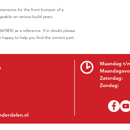
xtensions for the front bumper of a
geable on various build years.
74EX) as a reference. If in doubt please
be happy to help you find the correct part.
Maandag t/m
9
Maandagavo
Zaterdag:
Zondag:
nderdelen.nl