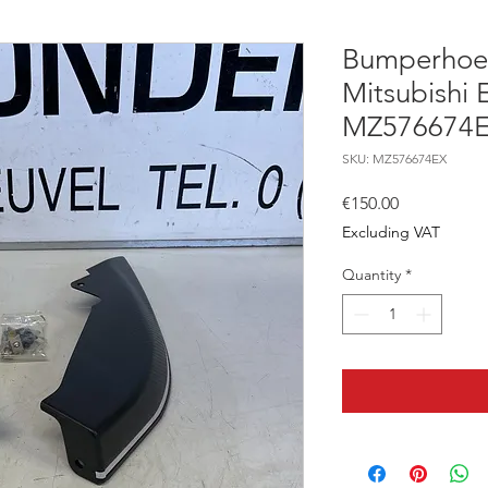
Bumperhoe
Mitsubishi 
MZ576674
SKU: MZ576674EX
Price
€150.00
Excluding VAT
Quantity
*