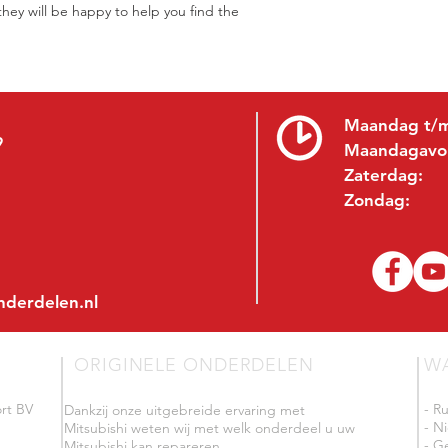
hey will be happy to help you find the
Maandag t/m
9
Maandagavo
Zaterdag:
Zondag:
nderdelen.nl
ORIGINELE ONDERDELEN
W
rt BV
- R
Dankzij onze uitgebreide ervaring met
- N
Mitsubishi weten wij met welk onderdeel u uw
- G
Mitsubishi kan repareren.