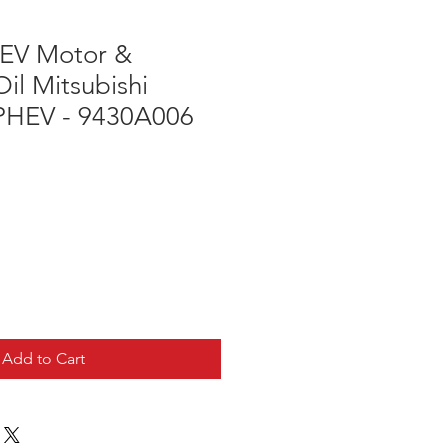
EV Motor &
il Mitsubishi
PHEV - 9430A006
Add to Cart