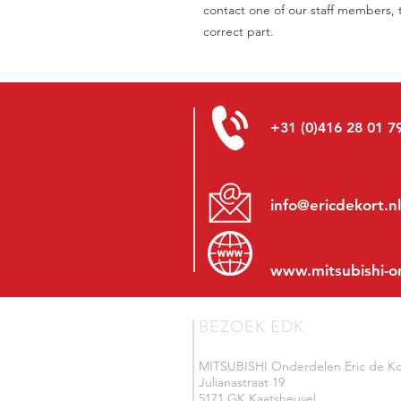
contact one of our staff members, t
correct part.
+31 (0)416 28 01 7
info@ericdekort.nl
www.mitsubishi-o
BEZOEK EDK
MITSUBISHI Onderdelen Eric de Ko
Julianastraat 19
5171 GK Kaatsheuvel