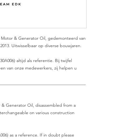
 Motor & Generator Oil, gedemonteerd van
2013. Uitwisselbaar op diverse bouwjaren.
06) altijd als referentie. Bij twijfel
en van onze medewerkers, zij helpen u
________________________________________
 & Generator Oil, disassembled from a
terchangeable on various construction
06) as a reference. If in doubt please