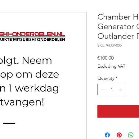
Chamber H
Generator O
Outlander 
SKU: 9430A006
Price
€100.00
Excluding VAT
Quantity
*