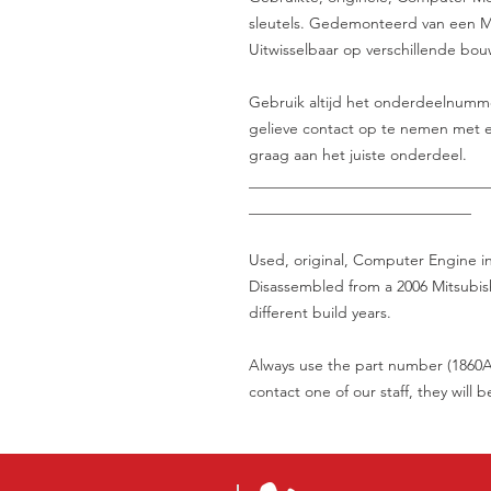
sleutels. Gedemonteerd van een Mit
Uitwisselbaar op verschillende bou
Gebruik altijd het onderdeelnummer 
gelieve contact op te nemen met e
graag aan het juiste onderdeel.
_______________________________
_____________________________
Used, original, Computer Engine in
Disassembled from a 2006 Mitsubis
different build years.
Always use the part number (1860A6
contact one of our staff, they will 