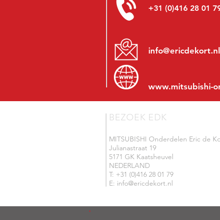
+31 (0)416 28 01 7
info@ericdekort.nl
www.mitsubishi-o
BEZOEK EDK
MITSUBISHI Onderdelen Eric de Ko
Julianastraat 19
5171 GK Kaatsheuvel
NEDERLAND
T: +31 (0)416 28 01 79
E: info@ericdekort.nl