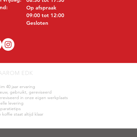
nd:
Op afspraak
09:00 tot 12:00
Gesloten
AAROM EDK
uim 40 jaar ervaring
ieuw, gebruikt, gereviseerd
ereviseerd in onze eigen werkplaats
elle levering
eparatietips
 koffie staat altijd klaar