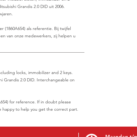
subishi Grandis 2.0 DID uit 2006.
wjaren.
(1860A654) als referentie. Bij twijfel
en van onze medewerkers, zij helpen u
________________________________________
cluding locks, immobilizer and 2 keys.
hi Grandis 2.0 DID. Interchangeable on
54) for reference. If in doubt please
be happy to help you get the correct part.
Maandag t/m