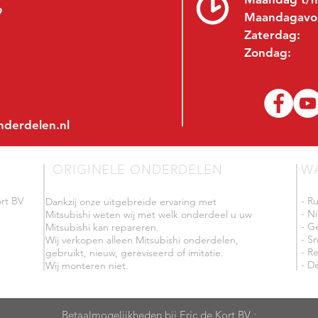
9
Maandagavo
Zaterdag:
Zondag:
nderdelen.nl
ORIGINELE ONDERDELEN
W
rt BV
- R
Dankzij onze uitgebreide ervaring met
- N
Mitsubishi weten wij met welk onderdeel u uw
- G
Mitsubishi kan repareren.
- Sn
Wij verkopen alleen Mitsubishi onderdelen,
- R
gebruikt, nieuw, gereviseerd of imitatie.
- De
Wij monteren niet.
Betaalmogelijkheden bij Eric de Kort BV :