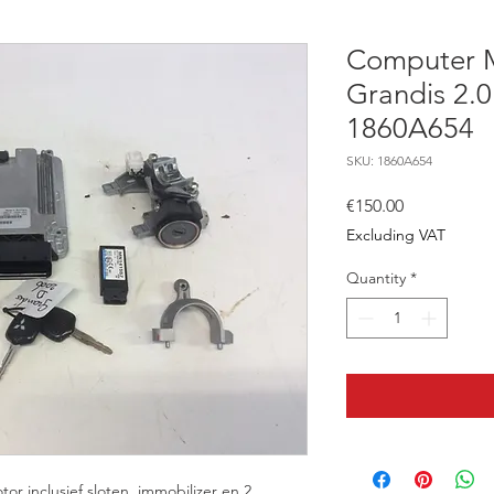
Computer M
Grandis 2.0
1860A654
SKU: 1860A654
Price
€150.00
Excluding VAT
Quantity
*
or inclusief sloten, immobilizer en 2