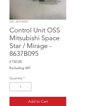
SKU: 8637B095
Control Unit OSS
Mitsubishi Space
Star / Mirage -
8637B095
Price
€150.00
Excluding VAT
Quantity
*
Add to Cart