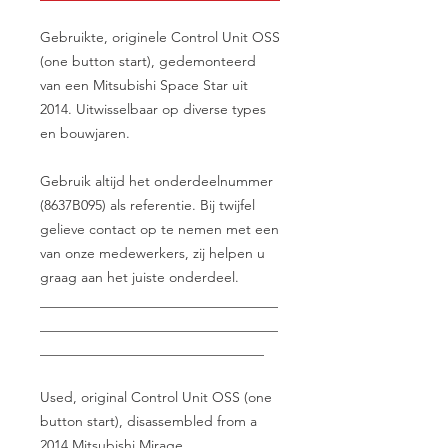
Gebruikte, originele Control Unit OSS
(one button start), gedemonteerd
van een Mitsubishi Space Star uit
2014. Uitwisselbaar op diverse types
en bouwjaren.
Gebruik altijd het onderdeelnummer
(8637B095) als referentie. Bij twijfel
gelieve contact op te nemen met een
van onze medewerkers, zij helpen u
graag aan het juiste onderdeel.
__________________________________
__________________________________
________________________________
Used, original Control Unit OSS (one
button start), disassembled from a
2014 Mitsubishi Mirage.