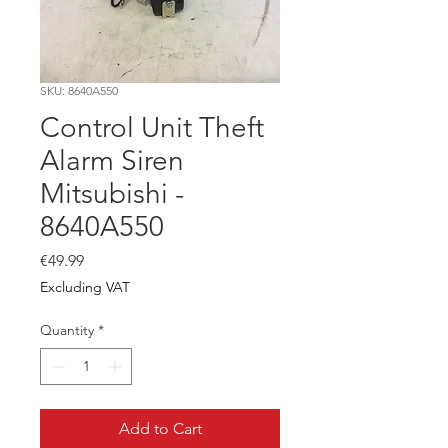
SKU: 8640A550
Control Unit Theft
Alarm Siren
Mitsubishi -
8640A550
Price
€49.99
Excluding VAT
Quantity
*
Add to Cart