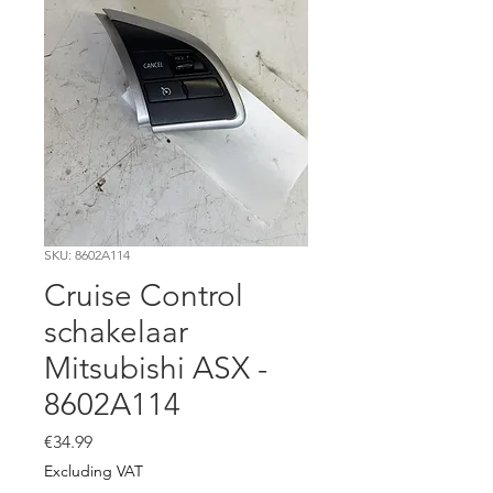
SKU: 8602A114
Cruise Control
schakelaar
Mitsubishi ASX -
8602A114
Price
€34.99
Excluding VAT