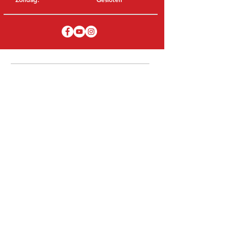
BEZOEK EDK
MITSUBISHI Onderdelen Eric de Kort BV
Julianastraat 19
5171 GK Kaatsheuvel
NEDERLAND
T: +31 (0)416 28 01 79
E: info@ericdekort.nl
ORIGINELE ONDERDELEN
Dankzij onze uitgebreide ervaring met
Mitsubishi weten wij met welk onderdeel
u uw Mitsubishi kan repareren.
Wij verkopen alleen Mitsubishi